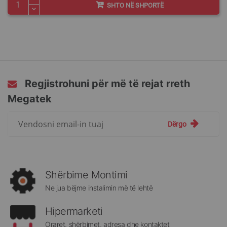
SHTO NË SHPORTË
Regjistrohuni për më të rejat rreth
Megatek
Regjistrohuni
Dërgo
për
më
të
rejat
rreth
Shërbime Montimi
Megatek:
Ne jua bëjme instalimin më të lehtë
Hipermarketi
Oraret, shërbimet, adresa dhe kontaktet