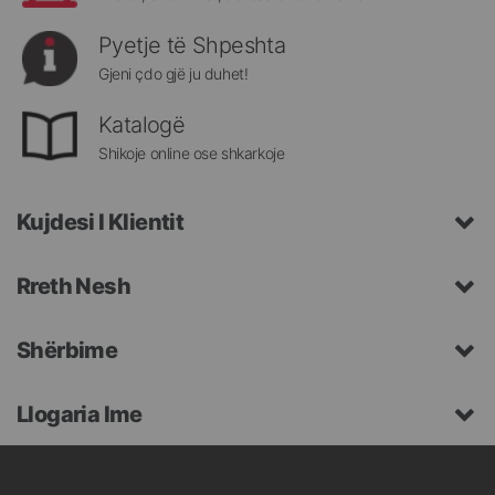
Pyetje të Shpeshta
Gjeni çdo gjë ju duhet!
Katalogë
Shikoje online ose shkarkoje
Kujdesi I Klientit
Rreth Nesh
Shërbime
Llogaria Ime