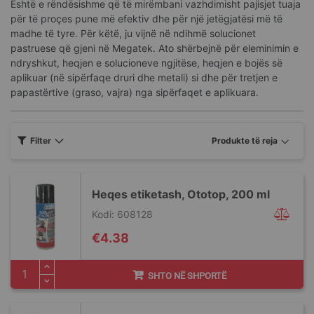
Është e rëndësishme që të mirëmbani vazhdimisht pajisjet tuaja
për të proçes pune më efektiv dhe për një jetëgjatësi më të
madhe të tyre. Për këtë, ju vijnë në ndihmë solucionet
pastruese që gjeni në Megatek. Ato shërbejnë për eleminimin e
ndryshkut, heqjen e solucioneve ngjitëse, heqjen e bojës së
aplikuar (në sipërfaqe druri dhe metali) si dhe për tretjen e
papastërtive (graso, vajra) nga sipërfaqet e aplikuara.
Filter
Heqes etiketash, Ototop, 200 ml
Kodi: 608128
€4.38
SHTO NË SHPORTË