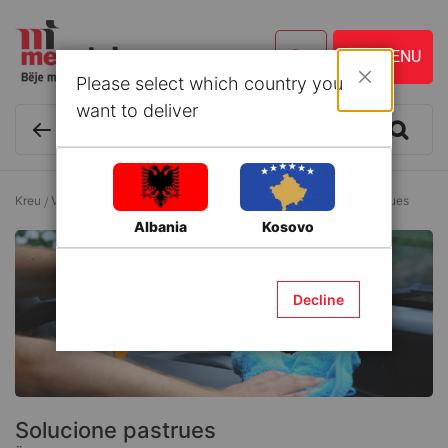
Please select which country you
Mbyll
want to deliver
Kreu
Vegla dhe Aksesorë
Solucione dhe aditive
Solucione pastrues
Albania
Kosovo
Decline
Solucione pastrues