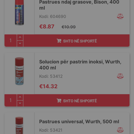
Pastrues ndaj grasove, Bison, 400
ml
Kodi: 604690
Special
€8.87
€10.99
Price
SHTO NË SHPORTË
Solucion për pastrim inoksi, Wurth,
400 ml
Kodi: 53412
€14.32
SHTO NË SHPORTË
Pastrues universal, Wurth, 500 ml
Kodi: 53421