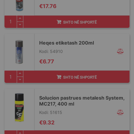
€17.76
SHTO NË SHPORTË
Heqes etiketash 200ml
Kodi: 54910
€6.77
SHTO NË SHPORTË
Solucion pastrues metalesh System,
MC217, 400 ml
Kodi: 51615
€9.32