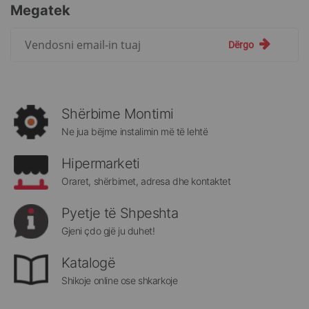
Megatek
Regjistrohuni
Dërgo
për
më
të
rejat
rreth
Shërbime Montimi
Megatek:
Ne jua bëjme instalimin më të lehtë
Hipermarketi
Oraret, shërbimet, adresa dhe kontaktet
Pyetje të Shpeshta
Gjeni çdo gjë ju duhet!
Katalogë
Shikoje online ose shkarkoje