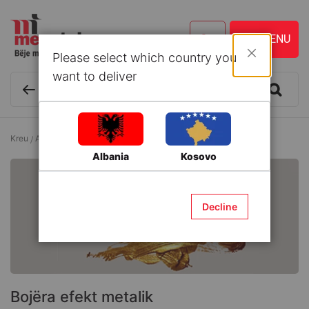
Please select which country you
Mbyll
want to deliver
Kreu
Art
Bojëra efekt metalik
Albania
Kosovo
Decline
Bojëra efekt metalik