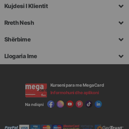
Kujdesi I Klientit
Rreth Nesh
Shërbime
Llogaria Ime
Kurseni para me MegaCard
Informohuni dhe aplikoni
Na ndiqni