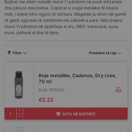
Bojërat me efekt metalik mund t’i përdorni në punë artizanale
dhe piktura dekorative. Copëzat e vogla metalike të bluara
imët, i bëjnë këto ngjyra të ndritura. Megatek ju ofron një gamë
të gjerë ngjyrash të ndritshme me cilësinë e parë. Këto bojëra
mund t’i përdorni në sipërfaqe si dru, MDF, kanavacë, suva,
mure, pëlhurë si dhe të tjera.
Filter
Boje metalike, Cadence, Dry rose,
70 ml
Kodi: 601642
€2.22
SHTO NË SHPORTË