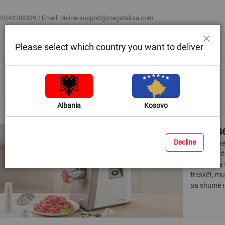
 (0)42388399 / Email:
online-support@megateksa.com
Please select which country you want to deliver
Mbyll
Bli sipas ambientit
Blog & Ide
Ndihmë & Këshilla
Albania
Kosovo
Grirës
Decline
Mishi i gri
recetave të
marrë nga f
freskët, mu
pa shumë 