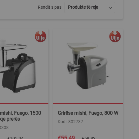
Rendit sipas
 mishi, Fuego, 1500
Grirëse mishi, Fuego, 800 W
sqe prerës
Kodi: 802737
10308
Special
9
€55.49
€105.34
€69.82