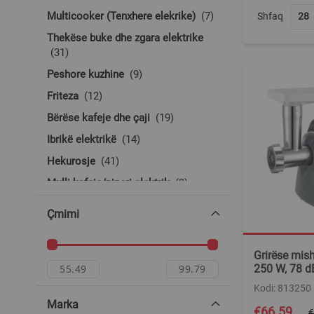
produkte
Multicooker (Tenxhere elekrike)
7
Shfaq
Thekëse buke dhe zgara elektrike
produkte
31
produkte
Peshore kuzhine
9
produkte
Friteza
12
produkte
Bërëse kafeje dhe çaji
19
produkte
Ibrikë elektrikë
14
produkte
Hekurosje
41
produkte
Mulli kafeje/piperi elektrik
3
produkte
Plitka gatimi
17
Çmimi
produkte
Grirëse mishi
4
produkte
Bërëse kokoshkash
3
Grirëse mish
250 W, 78 d
produkte
Makineri paketimi me vakum
5
Kodi: 813250
produkte
Gatues me avull
2
Marka
Special
€66.59
produkt
Bërëse akullore
1
€