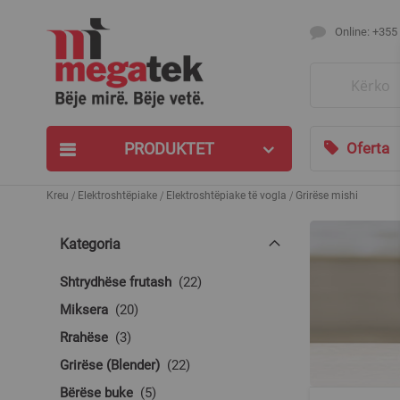
Online: +355
Search
PRODUKTET
Oferta
Kreu
Elektroshtëpiake
Elektroshtëpiake të vogla
Grirëse mishi
Kategoria
produkte
Shtrydhëse frutash
22
produkte
Miksera
20
produkte
Rrahëse
3
produkte
Grirëse (Blender)
22
produkte
Bërëse buke
5