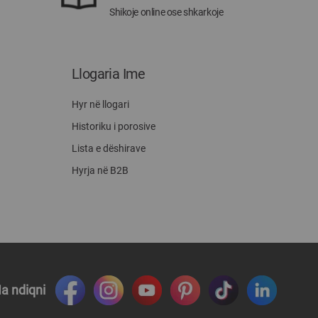
Shikoje online ose shkarkoje
Llogaria Ime
Hyr në llogari
Historiku i porosive
Lista e dëshirave
Hyrja në B2B
a ndiqni