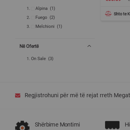
Price
produkt
Alpina
1
produkte
Zjerëse vezësh
2
Shto te 
produkte
Fuego
2
Pajisje të tjera elektroshtëpiake
16
produkte
produkt
Melchioni
1
Në Ofertë
produkte
On Sale
3
Regjistrohuni për më të rejat rreth Mega
Shërbime Montimi
H