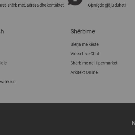
ret, shërbimet, adresa dhe kontaktet
Gjeni çdo gjë ju duhet!
sh
Shërbime
Blerja me këste
Video Live Chat
iale
Shërbime ne Hipermarket
Arkitekt Online
ivatësisë
N