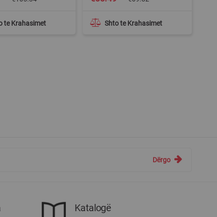
Price
o te Krahasimet
Shto te Krahasimet
Dërgo
a
Katalogë