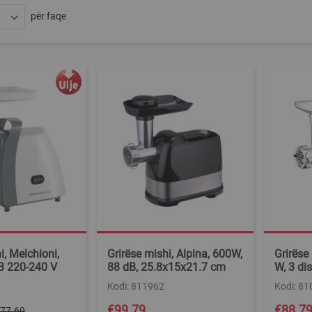
për faqe
i, Melchioni,
Grirëse mishi, Alpina, 600W,
Grirëse
B 220-240 V
88 dB, 25.8x15x21.7 cm
W, 3 di
Kodi: 811962
Kodi: 8
Special
€99.79
€88.7
77.69