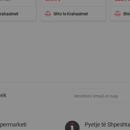
Price
Krahasimet
Shto te Krahasimet
Sht
Regjistrohuni
tek
për
më
të
rejat
rreth
ipermarketi
Pyetje të Shpesht
Megatek: