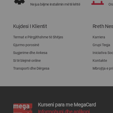
Ne jua bëjme instalimin më të lehtë
Ora
Kujdesi I Klientit
Rreth Ne
Termat e Përgjithshme të Shitjes
Karriera
Gjurmo porosinë
Grupi Teqja
Sugjerime dhe Ankesa
Iniciativa Soc
Si të blejmë online
Kontakte
Transporti dhe Dërgesa
Mbrojtja e pr
Kurseni para me MegaCard
Informohuni dhe aplikoni