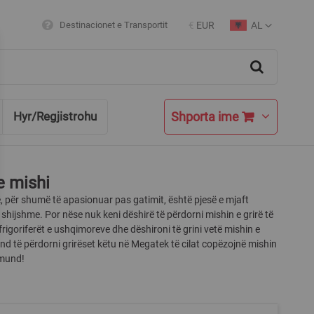
AL
Destinacionet e Transportit
€
EUR
Currency
Language
Search
Shporta ime
Hyr/Regjistrohu
e mishi
rë, për shumë të apasionuar pas gatimit, është pjesë e mjaft
 shijshme. Por nëse nuk keni dëshirë të përdorni mishin e grirë të
rigoriferët e ushqimoreve dhe dëshironi të grini vetë mishin e
nd të përdorni grirëset këtu në Megatek të cilat copëzojnë mishin
mund!