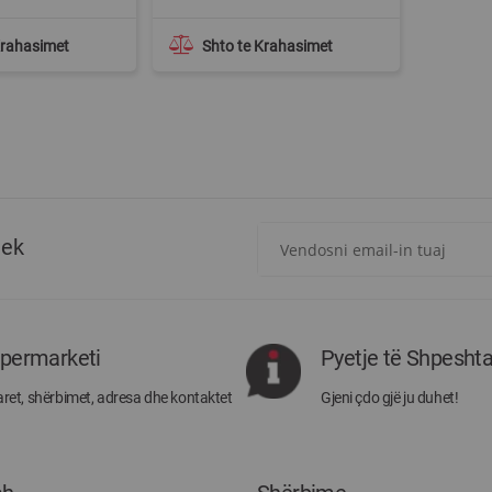
Krahasimet
Shto te Krahasimet
Regjistrohuni
tek
për
më
të
rejat
rreth
ipermarketi
Pyetje të Shpesht
Megatek:
ret, shërbimet, adresa dhe kontaktet
Gjeni çdo gjë ju duhet!