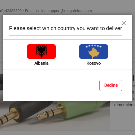
 (0)42388399 / Email:
online-support@megateksa.com
Please select which country you want to deliver
Mbyll
Bli sipas ambientit
Blog & Ide
Ndihmë & Këshilla
Albania
Kosovo
Kabëll
Decline
Për të tran
kompjuteri 
audios, të
dimensiones