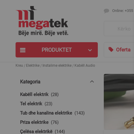
Online: +355
Search
PRODUKTET
Oferta
Kreu
Elektrike
Instalime elektrike
Kabëll Audio
Kategoria
produkte
Kabëll elektrik
28
produkte
Tel elektrik
23
produkte
Tub dhe kanalina elektrike
143
produkte
Priza elektrike
76
produkte
Çelësa elektrikë
144