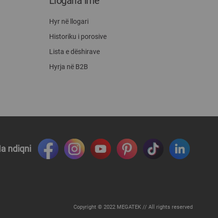
Llogaria Ime
Hyr në llogari
Historiku i porosive
Lista e dëshirave
Hyrja në B2B
a ndiqni
Copyright © 2022 MEGATEK // All rights reserved