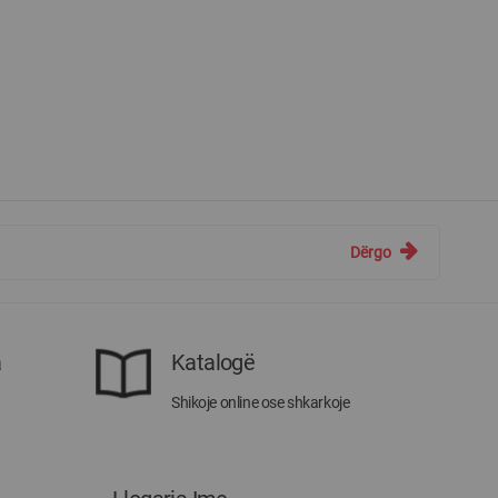
Dërgo
a
Katalogë
Shikoje online ose shkarkoje