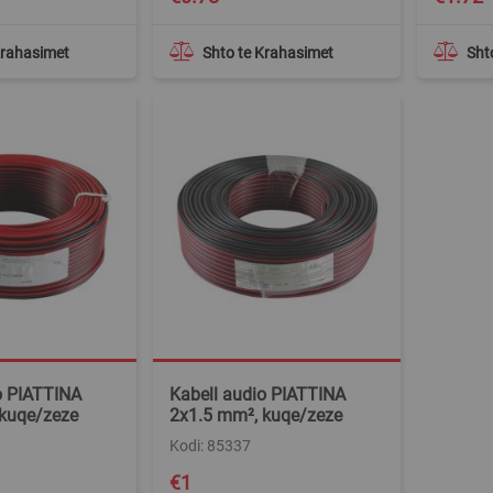
Krahasimet
Shto te Krahasimet
Sht
o PIATTINA
Kabell audio PIATTINA
 kuqe/zeze
2x1.5 mm², kuqe/zeze
Kodi: 85337
€1