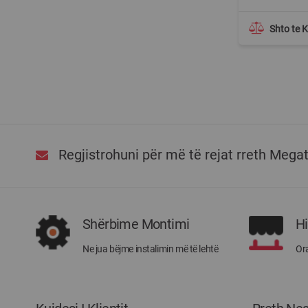
Shto te 
Regjistrohuni për më të rejat rreth Mega
Shërbime Montimi
H
Ne jua bëjme instalimin më të lehtë
Ora