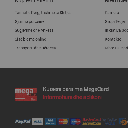
Kujdesi I Klientit
Rreth Ne
Termat e Përgjithshme të Shitjes
Karriera
Gjurmo porosinë
Grupi Teqja
Sugjerime dhe Ankesa
Iniciativa Soc
Si të blejmë online
Kontakte
Transporti dhe Dërgesa
Mbrojtja e pr
Kurseni para me MegaCard
Informohuni dhe aplikoni