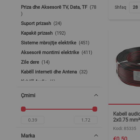
Priza dhe Aksesorë TV, Data, TF
78
Shfaq
produkte
produkte
Suport prizash
24
produkte
Kapakë prizash
192
produkte
Sisteme mbrojtje elektrike
451
produkte
Aksesorë montimi elektrike
411
produkte
Zile dere
14
produkte
Kabëll interneti dhe Antena
32
produkte
Kabëll Audio
6
Çmimi
Kabell audi
2x0.75 mm²
Kodi: 85335
Marka
€0.50