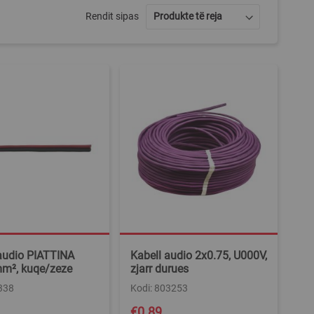
Rendit sipas
audio PIATTINA
Kabell audio 2x0.75, U000V,
mm², kuqe/zeze
zjarr durues
338
Kodi: 803253
€0.89