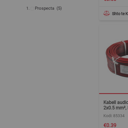
produkte
Prospecta
5
Shto te 
Kabell audi
2x0.5 mm²,
Kodi: 85334
€0.39