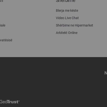
sh
Shërbime
Blerja me këste
Video Live Chat
iale
Shërbime ne Hipermarket
Arkitekt Online
ivatësisë
N