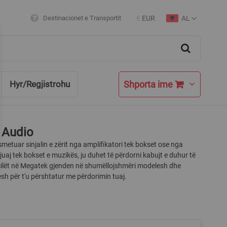
AL
Destinacionet e Transportit
€
EUR
Currency
Language
Search
Shporta ime
Hyr/Regjistrohu
 Audio
smetuar sinjalin e zërit nga amplifikatori tek bokset ose nga
juaj tek bokset e muzikës, ju duhet të përdorni kabujt e duhur të
 cilët në Megatek gjenden në shumëllojshmëri modelesh dhe
h për t'u përshtatur me përdorimin tuaj.