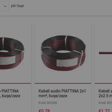
për faqe
o PIATTINA
Kabell audio PIATTINA 2x1
Kabell 
, kuqe/zeze
mm², kuqe/zeze
2x2.5 
Kodi: 85336
Kodi: 85
€0.78
€1.72