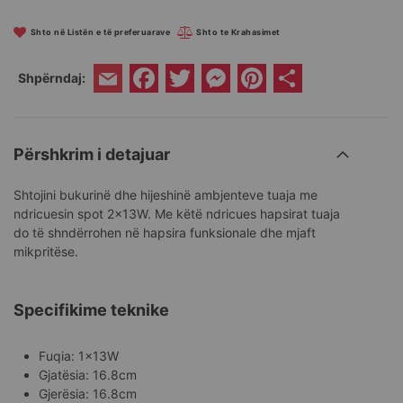
Shto në Listën e të preferuarave
Shto te Krahasimet
Facebook
Twitter
Messenger
Pinterest
Share
Shpërndaj:
Email
Përshkrim i detajuar
Shtojini bukurinë dhe hijeshinë ambjenteve tuaja me
ndricuesin spot 2x13W. Me këtë ndricues hapsirat tuaja
do të shndërrohen në hapsira funksionale dhe mjaft
mikpritëse.
Specifikime teknike
Fuqia: 1x13W
Gjatësia: 16.8cm
Gjerësia: 16.8cm