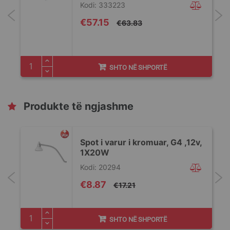
Kodi: 333223
Special
€57.15
€63.83
Price
SHTO NË SHPORTË
Produkte të ngjashme
e
Spot i varur i kromuar, G4 ,12v,
1X20W
.
Kodi: 20294
Special
€8.87
€17.21
Price
SHTO NË SHPORTË