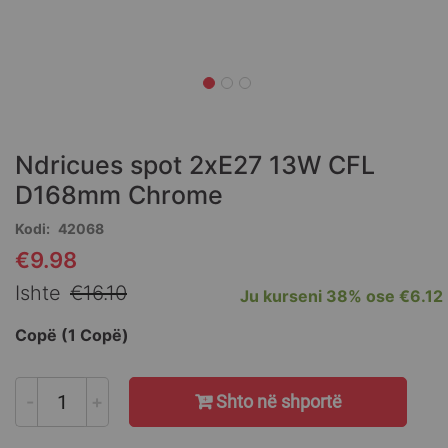
Skip
to
the
Ndricues spot 2xE27 13W CFL
beginning
of
D168mm Chrome
the
Kodi
42068
images
gallery
€9.98
Special
Price
Ishte
€16.10
Ju kurseni
38%
ose
€6.12
Copë (1 Copë)
-
+
Shto në shportë