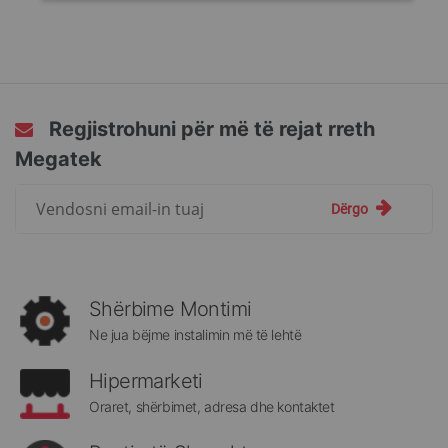
Regjistrohuni për më të rejat rreth
Megatek
Regjistrohuni
Dërgo
për
më
të
rejat
rreth
Shërbime Montimi
Megatek:
Ne jua bëjme instalimin më të lehtë
Hipermarketi
Oraret, shërbimet, adresa dhe kontaktet