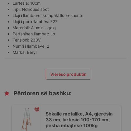
Lartësia: 10cm
Tipi: Ndricues spot
Lloji i llambave: kompaktfluoreshente
Lloji i portollambës: E27
Materiali: Alumin+ qelq
Përfshihen llambat: Jo
Tensioni: 230V
Numri i llambave: 2
Marka: Beryl
Vlerëso produktin
Përdoren së bashku:
Shkallë metalike, A4, gjerësia
33 cm, lartësia 100-170 cm,
pesha mbajtëse 100kg