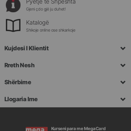
Pyetje të Shpeshta
Gjeni çdo gjë ju duhet!
Katalogë
Shikoje online ose shkarkoje
Kujdesi I Klientit
Rreth Nesh
Shërbime
Llogaria Ime
Kurseni para me MegaCard