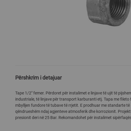
Skip
to
the
Përshkrim i detajuar
beginning
of
Tape 1/2" femer. Përdoret për instalimet e linjave të ujit të pijshem
the
industriale, të linjave për transport karburanti etj. Tapa me file
images
mbylljen fundore të tubave të rrjetit. E prodhuar me standarte të 
gallery
qëndrueshëm ndaj agjenteve atmosferik dhe korrozionit. Projektua
presionit deri në 25 Bar. Rekomandohet për instalimet sipërfaqë