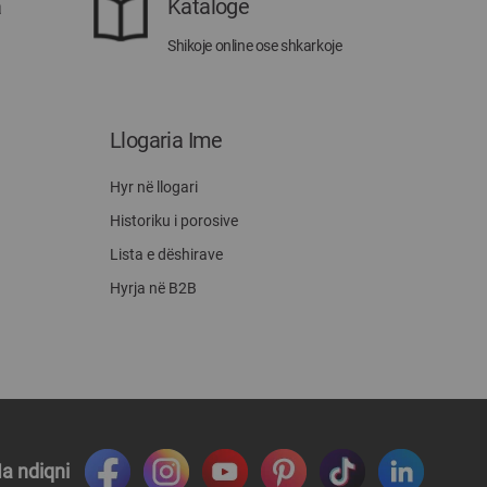
a
Katalogë
Shikoje online ose shkarkoje
Llogaria Ime
Hyr në llogari
Historiku i porosive
Lista e dëshirave
Hyrja në B2B
a ndiqni