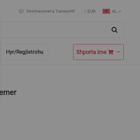
AL
Destinacionet e Transportit
€
EUR
Currency
Language
Search
Shporta ime
Hyr/Regjistrohu
femer