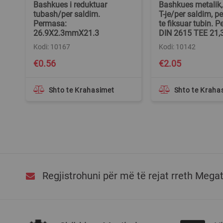
Bashkues i reduktuar
Bashkues metalik,
tubash/per saldim.
T-je/per saldim, pe
Permasa:
te fiksuar tubin. 
26.9X2.3mmX21.3
DIN 2615 TEE 21
Kodi: 10167
Kodi: 10142
€0.56
€2.05
Shto te Krahasimet
Shto te Kraha
Regjistrohuni për më të rejat rreth Mega