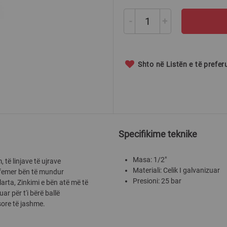
-
+
Shto në Listën e të prefe
Specifikime teknike
Masa: 1/2"
, të linjave të ujrave
Materiali: Celik I galvanizuar
to femer bën të mundur
Presioni: 25 bar
larta, Zinkimi e bën atë më të
r për t'i bërë ballë
sore të jashme.