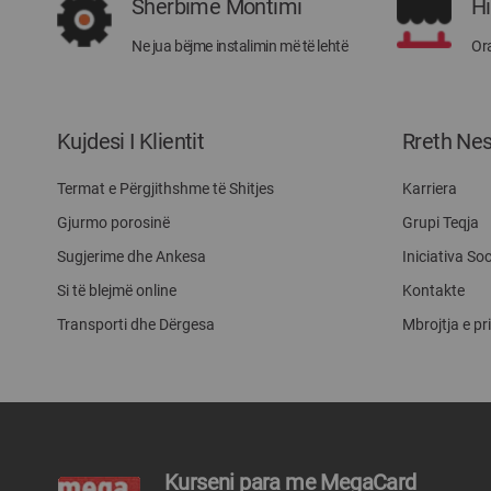
Shërbime Montimi
H
Ne jua bëjme instalimin më të lehtë
Ora
Kujdesi I Klientit
Rreth Ne
Termat e Përgjithshme të Shitjes
Karriera
Gjurmo porosinë
Grupi Teqja
Sugjerime dhe Ankesa
Iniciativa Soc
Si të blejmë online
Kontakte
Transporti dhe Dërgesa
Mbrojtja e pr
Kurseni para me MegaCard