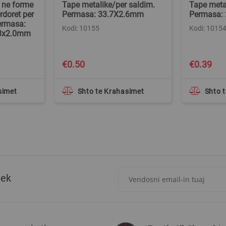
 ne forme
Tape metalike/per saldim.
Tape meta
rdoret per
Permasa: 33.7X2.6mm
Permasa:
Permasa:
Kodi: 10155
Kodi: 1015
,3x2.0mm
€0.50
€0.39
simet
Shto te Krahasimet
Shto 
Regjistrohuni
tek
për
më
të
rejat
rreth