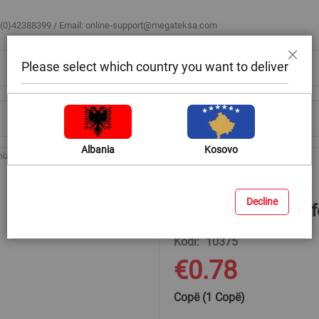
 (0)42388399 / Email:
online-support@megateksa.com
Please select which country you want to deliver
Mbyll
Bli sipas ambientit
Blog & Ide
Ndihmë & Këshilla
Albania
Kosovo
nizuara
Tape xingato 1/2" femer
Decline
Tape xingato 1/2" 
Kodi
10375
€0.78
Copë (1 Copë)