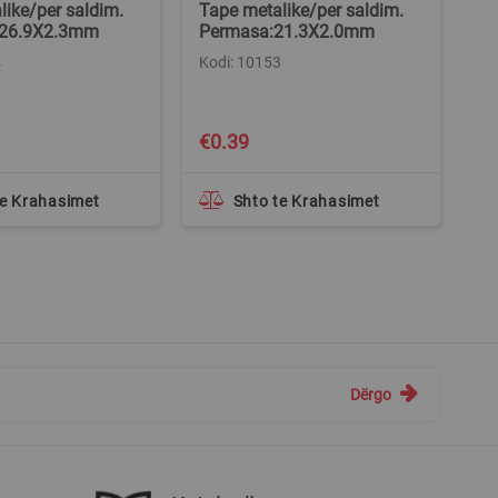
like/per saldim.
Tape metalike/per saldim.
Be
 26.9X2.3mm
Permasa:21.3X2.0mm
5
4
Kodi: 10153
Ko
€0.39
€
te Krahasimet
Shto te Krahasimet
Dërgo