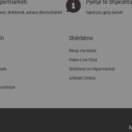
ipermarketi
Pyetje të Shpesht
Megatek:
ret, shërbimet, adresa dhe kontaktet
Gjeni çdo gjë ju duhet!
sh
Shërbime
Blerja me këste
Video Live Chat
iale
Shërbime ne Hipermarket
Arkitekt Online
ivatësisë
N