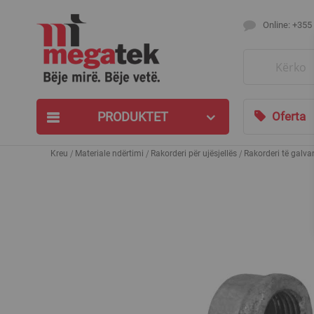
Online: +355
Search
PRODUKTET
Oferta
Kreu
Materiale ndërtimi
Rakorderi për ujësjellës
Rakorderi të galva
Skip
to
the
end
of
the
images
gallery