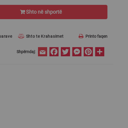
Shto në shportë
ruarave
Shto te Krahasimet
Printo faqen
Facebook
Twitter
Messenger
Pinterest
Share
Shpërndaj:
Email