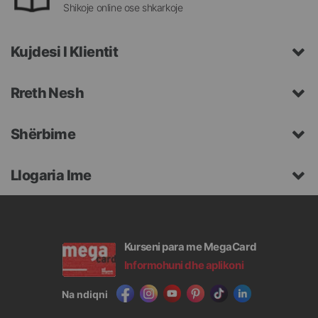
Shikoje online ose shkarkoje
Kujdesi I Klientit
Rreth Nesh
Shërbime
Llogaria Ime
Kurseni para me MegaCard
Informohuni dhe aplikoni
Na ndiqni