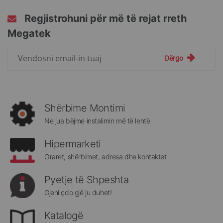
Regjistrohuni për më të rejat rreth
Megatek
Regjistrohuni
Dërgo
për
më
të
rejat
rreth
Shërbime Montimi
Megatek:
Ne jua bëjme instalimin më të lehtë
Hipermarketi
Oraret, shërbimet, adresa dhe kontaktet
Pyetje të Shpeshta
Gjeni çdo gjë ju duhet!
Katalogë