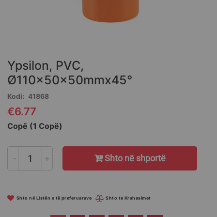
Skip
to
the
Ypsilon, PVC,
beginning
of
Ø110x50x50mmx45°
the
Kodi
41868
images
gallery
€6.77
Copë (1 Copë)
-
+
Shto në shportë
Shto në Listën e të preferuarave
Shto te Krahasimet