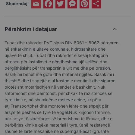
Facebook
Twitter
Messenger
Pinterest
Share
Shpërndaj:
Email
Përshkrim i detajuar
Tubat dhe rakordet PVC sipas DIN 8061 – 8062 përdoren
në shkarkimin e ujrave komunale, hidrosanitare dhe
ujrave te shiut. Tubat dhe rakordet e kësaj kategorie
ofrohen për instalimet e nëndheshme ujësjellëse dhe
përgjithësisht për transportin e ujit me dhe pa presion.
Bashkimi bëhet me gotë dhe material ngjitës. Bashkimi i
thjeshtë dhe i shpejtë e ul koston e montimit dhe siguron
plotësisht mosrrjedhjen në vendet e bashkimit. Nuk
shformohet dhe dëmtohet, për shkak të rezistencës së
tyre kimike, në shumicën e rasteve acide, kripëra
etj.Transportohet dhe montohen lehtë dhe shpejt për
arsye të peshës së tyre të vogël.Nuk krijohen frenime,
për arsye të sipërfaqes së brendshme të lëmuar, dhe e
përbërjes kimike qëka materiali i tyre.Kanë rezistencë
shumë të lartë mekanike në superngarkesat (grushte