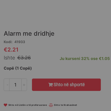
Skip
to
the
Alarm me dridhje
beginning
of
Kodi
41933
the
€2.21
Special
images
Price
gallery
Ishte
€3.26
Ju kurseni
32%
ose
€1.05
Copë (1 Copë)
-
+
Shto në shportë
Shto në Listën e të preferuarave
Shto te Krahasimet