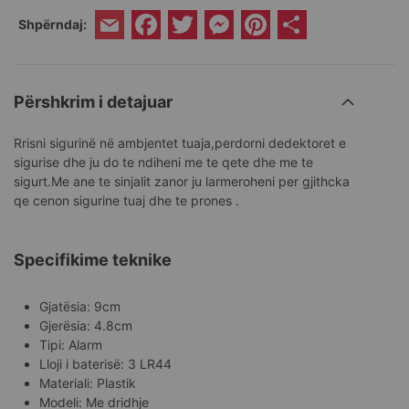
Facebook
Twitter
Messenger
Pinterest
Share
Shpërndaj:
Email
Përshkrim i detajuar
Rrisni sigurinë në ambjentet tuaja,perdorni dedektoret e
sigurise dhe ju do te ndiheni me te qete dhe me te
sigurt.Me ane te sinjalit zanor ju larmeroheni per gjithcka
qe cenon sigurine tuaj dhe te prones .
Specifikime teknike
Gjatësia: 9cm
Gjerësia: 4.8cm
Tipi: Alarm
Lloji i baterisë: 3 LR44
Materiali: Plastik
Modeli: Me dridhje