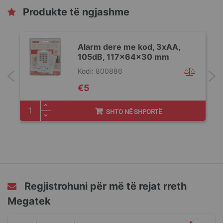
Produkte të ngjashme
Alarm dere me kod, 3xAA,
105dB, 117x64x30 mm
Kodi: 800886
€5
SHTO NË SHPORTË
Regjistrohuni për më të rejat rreth
Megatek
Regjistrohuni