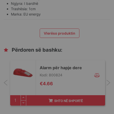
Ngjyra: I bardhë
Trashësia: 1cm
Marka: EU energy
Vlerëso produktin
Përdoren së bashku:
Alarm për hapje dere
Kodi: 800824
€4.66
SHTO NË SHPORTË