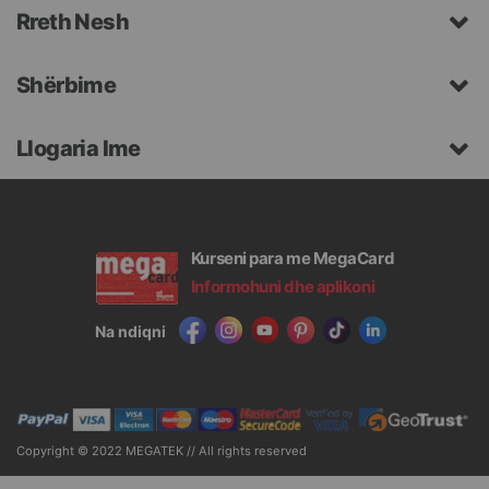
Rreth Nesh
Shërbime
Llogaria Ime
Kurseni para me MegaCard
Informohuni dhe aplikoni
Na ndiqni
Copyright © 2022 MEGATEK // All rights reserved