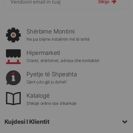
Dërgo
për
më
të
rejat
rreth
Shërbime Montimi
Megatek:
Ne jua bëjme instalimin më të lehtë
Hipermarketi
Oraret, shërbimet, adresa dhe kontaktet
Pyetje të Shpeshta
Gjeni çdo gjë ju duhet!
Katalogë
Shikoje online ose shkarkoje
Kujdesi I Klientit