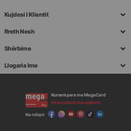
Kujdesi I Klientit
Rreth Nesh
Shërbime
Llogaria Ime
Kurseni para me MegaCard
Informohuni dhe aplikoni
Na ndiqni