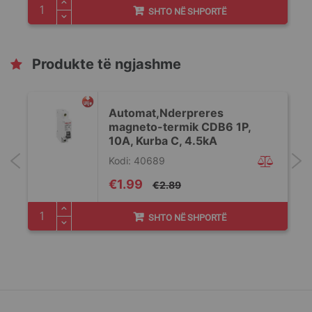
SHTO NË SHPORTË
Produkte të ngjashme
Automat,Nderpreres
magneto-termik CDB6 1P,
10A, Kurba C, 4.5kA
Kodi: 40689
Special
€1.99
€2.89
Price
SHTO NË SHPORTË