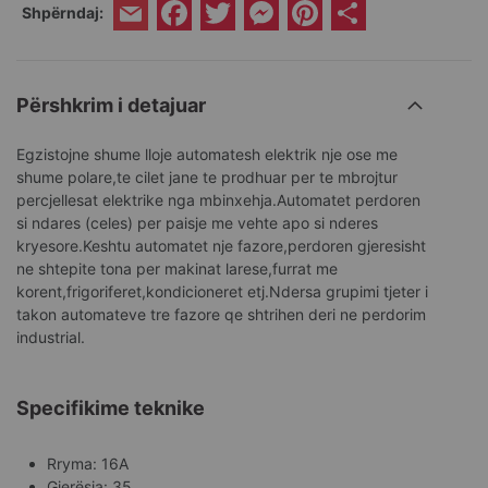
Facebook
Twitter
Messenger
Pinterest
Share
Shpërndaj:
Email
Përshkrim i detajuar
Egzistojne shume lloje automatesh elektrik nje ose me
shume polare,te cilet jane te prodhuar per te mbrojtur
percjellesat elektrike nga mbinxehja.Automatet perdoren
si ndares (celes) per paisje me vehte apo si nderes
kryesore.Keshtu automatet nje fazore,perdoren gjeresisht
ne shtepite tona per makinat larese,furrat me
korent,frigoriferet,kondicioneret etj.Ndersa grupimi tjeter i
takon automateve tre fazore qe shtrihen deri ne perdorim
industrial.
Specifikime teknike
Rryma: 16A
Gjerësia: 35