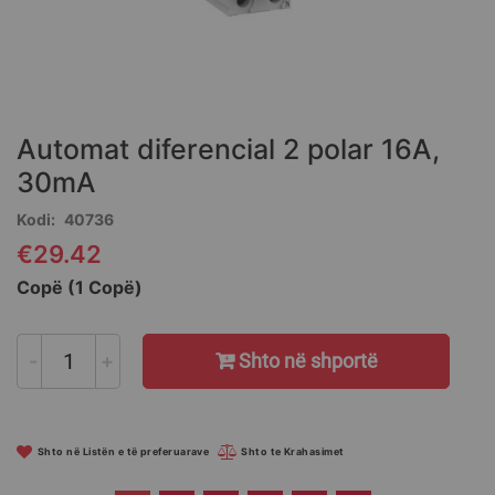
Skip
to
the
Automat diferencial 2 polar 16A,
beginning
of
30mA
the
Kodi
40736
images
gallery
€29.42
Copë (1 Copë)
-
+
Shto në shportë
Shto në Listën e të preferuarave
Shto te Krahasimet