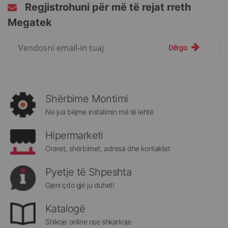
Regjistrohuni për më të rejat rreth
Megatek
Regjistrohuni
Dërgo
për
më
të
rejat
rreth
Shërbime Montimi
Megatek:
Ne jua bëjme instalimin më të lehtë
Hipermarketi
Oraret, shërbimet, adresa dhe kontaktet
Pyetje të Shpeshta
Gjeni çdo gjë ju duhet!
Katalogë
Shikoje online ose shkarkoje