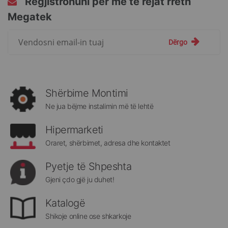
Regjistrohuni për më të rejat rreth
Megatek
Regjistrohuni
Dërgo
për
më
të
rejat
rreth
Shërbime Montimi
Megatek:
Ne jua bëjme instalimin më të lehtë
Hipermarketi
Oraret, shërbimet, adresa dhe kontaktet
Pyetje të Shpeshta
Gjeni çdo gjë ju duhet!
Katalogë
Shikoje online ose shkarkoje