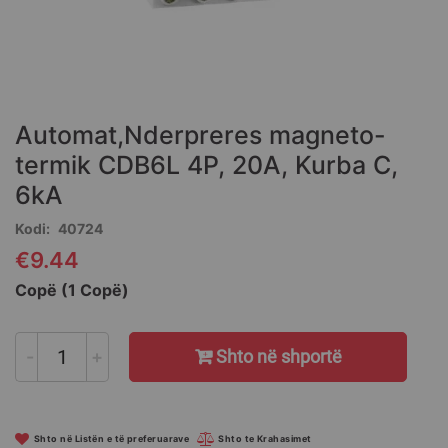
Skip
to
the
Automat,Nderpreres magneto-
beginning
of
termik CDB6L 4P, 20A, Kurba C,
the
6kA
images
gallery
Kodi
40724
€9.44
Copë (1 Copë)
-
+
Shto në shportë
Shto në Listën e të preferuarave
Shto te Krahasimet