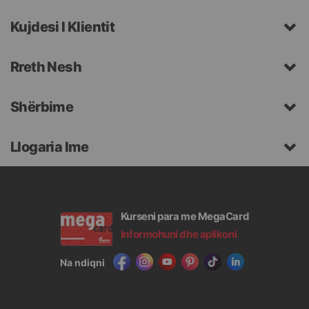
Kujdesi I Klientit
Rreth Nesh
Shërbime
Llogaria Ime
Kurseni para me MegaCard
Informohuni dhe aplikoni
Na ndiqni