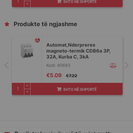
SHTO NË SHPORTË
Produkte të ngjashme
Automat,Nderpreres
magneto-termik CDB6a 3P,
32A, Kurba C, 3kA
Kodi: 40693
Special
€5.09
€7.22
Price
SHTO NË SHPORTË