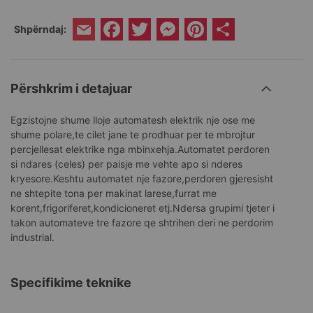
Facebook
Twitter
Messenger
Pinterest
Share
Shpërndaj:
Email
Përshkrim i detajuar
Egzistojne shume lloje automatesh elektrik nje ose me
shume polare,te cilet jane te prodhuar per te mbrojtur
percjellesat elektrike nga mbinxehja.Automatet perdoren
si ndares (celes) per paisje me vehte apo si nderes
kryesore.Keshtu automatet nje fazore,perdoren gjeresisht
ne shtepite tona per makinat larese,furrat me
korent,frigoriferet,kondicioneret etj.Ndersa grupimi tjeter i
takon automateve tre fazore qe shtrihen deri ne perdorim
industrial.
Specifikime teknike