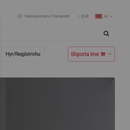
AL
Destinacionet e Transportit
€
EUR
Currency
Language
Search
Shporta ime
Hyr/Regjistrohu