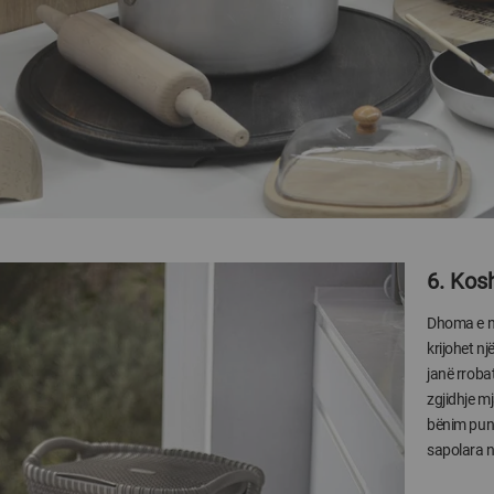
6. Kos
Dhoma e një
krijohet nj
janë rroba
zgjidhje mj
bënim punë
sapolara në