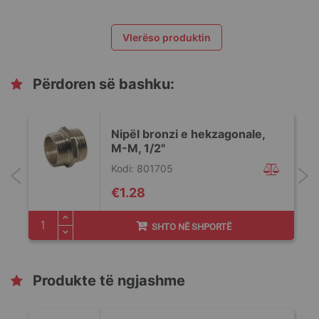
Vlerëso produktin
Përdoren së bashku:
Nipël bronzi e hekzagonale,
M-M, 1/2"
Kodi: 801705
€1.28
SHTO NË SHPORTË
Produkte të ngjashme