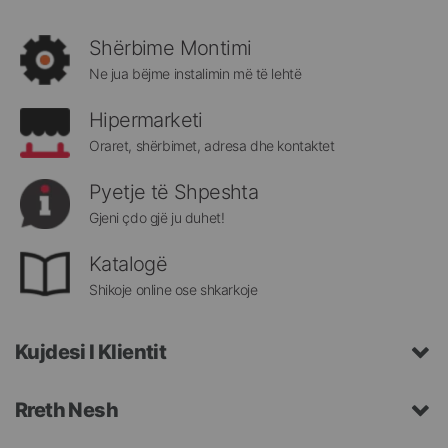
rejat
rreth
Shërbime Montimi
Megatek:
Ne jua bëjme instalimin më të lehtë
Hipermarketi
Oraret, shërbimet, adresa dhe kontaktet
Pyetje të Shpeshta
Gjeni çdo gjë ju duhet!
Katalogë
Shikoje online ose shkarkoje
Kujdesi I Klientit
Rreth Nesh