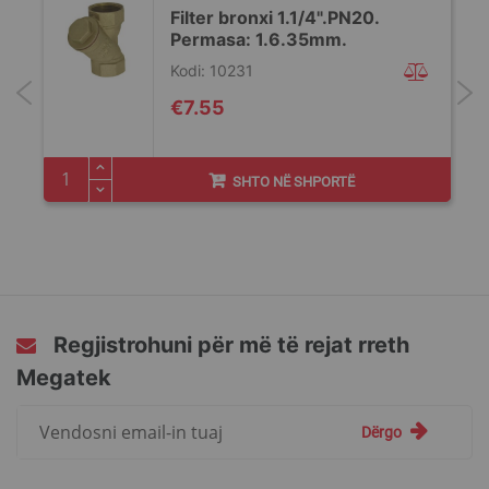
Filter bronxi 1.1/4".PN20.
Permasa: 1.6.35mm.
Kodi: 10231
€7.55
SHTO NË SHPORTË
Regjistrohuni për më të rejat rreth
Megatek
Regjistrohuni
Dërgo
për
më
të