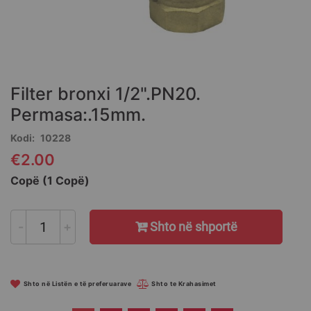
Skip
to
the
Filter bronxi 1/2".PN20.
beginning
of
Permasa:.15mm.
the
Kodi
10228
images
gallery
€2.00
Copë (1 Copë)
-
+
Shto në shportë
Shto në Listën e të preferuarave
Shto te Krahasimet