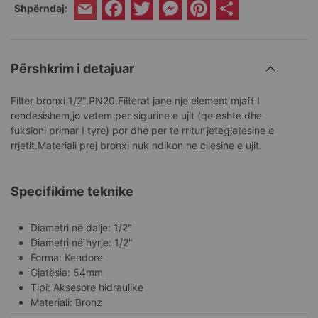
Facebook
Twitter
Messenger
Pinterest
Share
Shpërndaj:
Email
Përshkrim i detajuar
Filter bronxi 1/2".PN20.Filterat jane nje element mjaft I
rendesishem,jo vetem per sigurine e ujit (qe eshte dhe
fuksioni primar I tyre) por dhe per te rritur jetegjatesine e
rrjetit.Materiali prej bronxi nuk ndikon ne cilesine e ujit.
Specifikime teknike
Diametri në dalje: 1/2"
Diametri në hyrje: 1/2"
Forma: Kendore
Gjatësia: 54mm
Tipi: Aksesore hidraulike
Materiali: Bronz