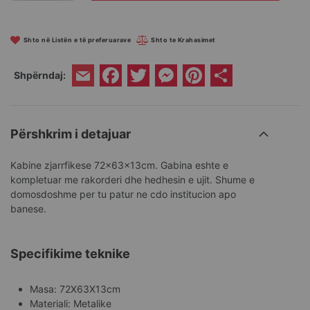
Shto në Listën e të preferuarave
Shto te Krahasimet
Facebook
Twitter
Messenger
Pinterest
Share
Shpërndaj:
Email
Përshkrim i detajuar
Kabine zjarrfikese 72x63x13cm. Gabina eshte e
kompletuar me rakorderi dhe hedhesin e ujit. Shume e
domosdoshme per tu patur ne cdo institucion apo
banese.
Specifikime teknike
Masa: 72X63X13cm
Materiali: Metalike