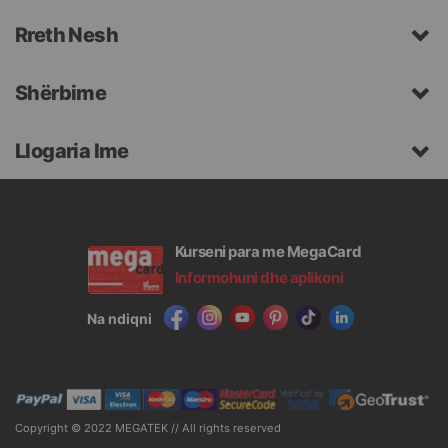
Rreth Nesh
Shërbime
Llogaria Ime
Kurseni para me MegaCard
Informohuni dhe aplikoni
Na ndiqni
Copyright © 2022 MEGATEK // All rights reserved