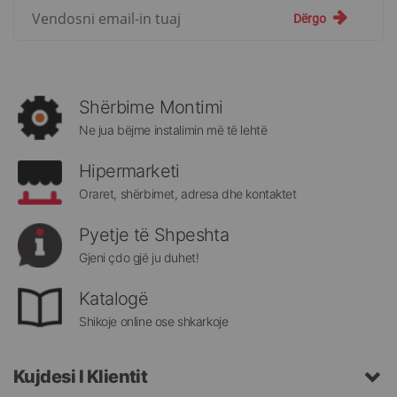
Regjistrohuni
Dërgo
për
më
të
rejat
rreth
Shërbime Montimi
Megatek:
Ne jua bëjme instalimin më të lehtë
Hipermarketi
Oraret, shërbimet, adresa dhe kontaktet
Pyetje të Shpeshta
Gjeni çdo gjë ju duhet!
Katalogë
Shikoje online ose shkarkoje
Kujdesi I Klientit