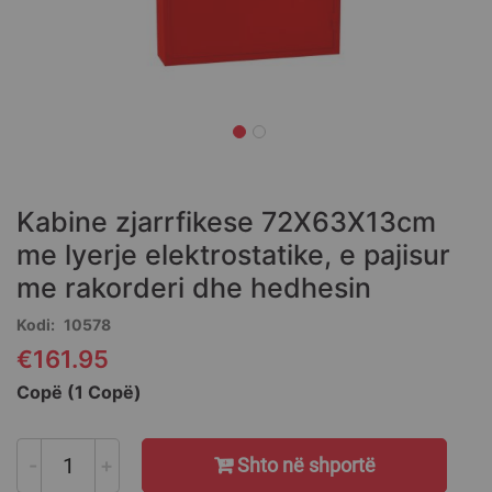
Skip
to
the
Kabine zjarrfikese 72X63X13cm
beginning
of
me lyerje elektrostatike, e pajisur
the
me rakorderi dhe hedhesin
images
gallery
Kodi
10578
€161.95
Copë (1 Copë)
-
+
Shto në shportë