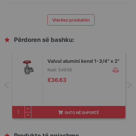
Vlerëso produktin
Përdoren së bashku:
Valvul alumini kend 1-3/4" x 2"
Kodi: 54508
€36.63
SHTO NË SHPORTË
Produkte të ngjashme