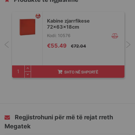
Kabine zjarrfikese
72x63x18cm
Kodi: 10576
Special
€55.49
€72.04
Price
SHTO NË SHPORTË
Regjistrohuni për më të rejat rreth
Megatek