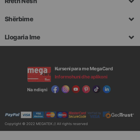
Rreth Nesh
Shërbime
Llogaria Ime
Kurseni para me MegaCard
Informohuni dhe aplikoni
Na ndiqni
Copyright © 2022 MEGATEK // All rights reserved