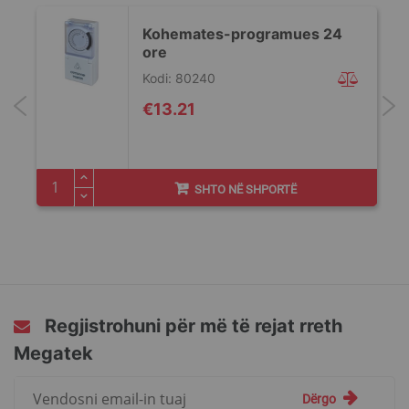
Kohemates-programues 24
ore
Kodi: 80240
€13.21
SHTO NË SHPORTË
Regjistrohuni për më të rejat rreth
Megatek
Regjistrohuni
Dërgo
për