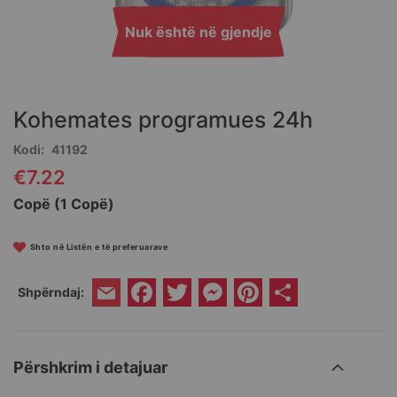
Nuk është në gjendje
Skip
to
the
Kohemates programues 24h
beginning
of
Kodi
41192
the
€7.22
images
gallery
Copë (1 Copë)
Shto në Listën e të preferuarave
Facebook
Twitter
Messenger
Pinterest
Share
Shpërndaj:
Email
Përshkrim i detajuar