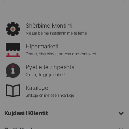
më
të
rejat
rreth
Shërbime Montimi
Megatek:
Ne jua bëjme instalimin më të lehtë
Hipermarketi
Oraret, shërbimet, adresa dhe kontaktet
Pyetje të Shpeshta
Gjeni çdo gjë ju duhet!
Katalogë
Shikoje online ose shkarkoje
Kujdesi I Klientit