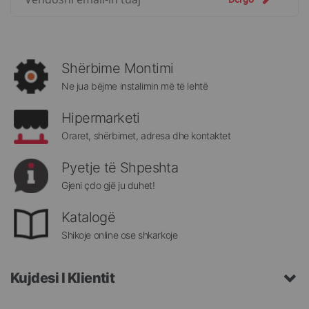
për
më
të
rejat
rreth
Shërbime Montimi
Megatek:
Ne jua bëjme instalimin më të lehtë
Hipermarketi
Oraret, shërbimet, adresa dhe kontaktet
Pyetje të Shpeshta
Gjeni çdo gjë ju duhet!
Katalogë
Shikoje online ose shkarkoje
Kujdesi I Klientit