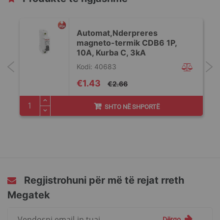
Automat,Nderpreres
magneto-termik CDB6 1P,
10A, Kurba C, 3kA
Kodi: 40683
Special
€1.43
€2.66
Price
SHTO NË SHPORTË
Regjistrohuni për më të rejat rreth
Megatek
Regjistrohuni
Dërgo