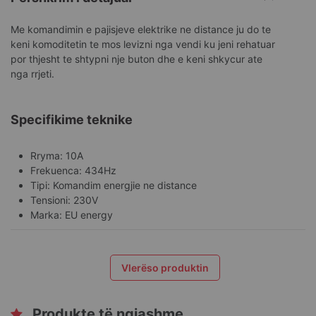
Me komandimin e pajisjeve elektrike ne distance ju do te
keni komoditetin te mos levizni nga vendi ku jeni rehatuar
por thjesht te shtypni nje buton dhe e keni shkycur ate
nga rrjeti.
Specifikime teknike
Rryma: 10A
Frekuenca: 434Hz
Tipi: Komandim energjie ne distance
Tensioni: 230V
Marka: EU energy
Vlerëso produktin
Produkte të ngjashme