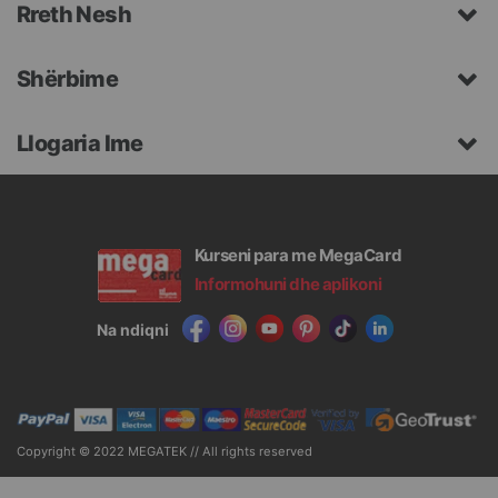
Rreth Nesh
Shërbime
Llogaria Ime
Kurseni para me MegaCard
Informohuni dhe aplikoni
Na ndiqni
Copyright © 2022 MEGATEK // All rights reserved