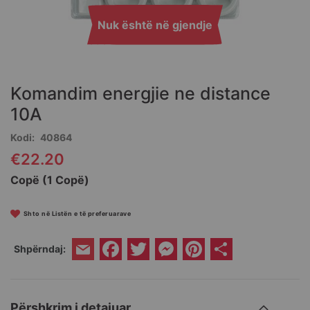
Nuk është në gjendje
Skip
to
the
Komandim energjie ne distance
beginning
of
10A
the
Kodi
40864
images
gallery
€22.20
Copë (1 Copë)
Shto në Listën e të preferuarave
Facebook
Twitter
Messenger
Pinterest
Share
Shpërndaj:
Email
Përshkrim i detajuar