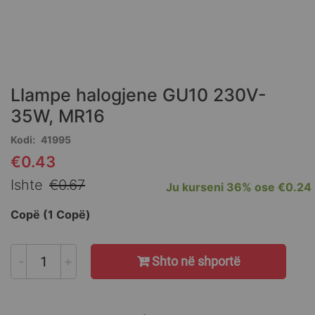
Skip
to
the
Llampe halogjene GU10 230V-
beginning
of
35W, MR16
the
Kodi
41995
images
gallery
€0.43
Special
Price
Ishte
€0.67
Ju kurseni
36%
ose
€0.24
Copë (1 Copë)
-
+
Shto në shportë