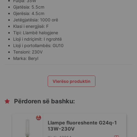
Fuqia: 35W
Gjatësia: 5.5cm
Gjerësia: 4.5cm
Jetëgjatësia: 1000 orë
Klasi i energjisë: F
Tipi: Llambë halogjene
Lloji i ndriçimit: I ngrohtë
Lloji i portollambës: GU10
Tensioni: 230V
Marka: Beryl
Vlerëso produktin
Përdoren së bashku:
-
Llampe fluoreshente G24q-1
13W-230V