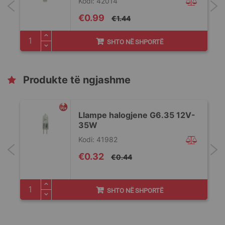
Kodi: 42014
Special
€0.99
€1.44
Price
SHTO NË SHPORTË
Produkte të ngjashme
Llampe halogjene G6.35 12V-
35W
Kodi: 41982
Special
€0.32
€0.44
Price
SHTO NË SHPORTË