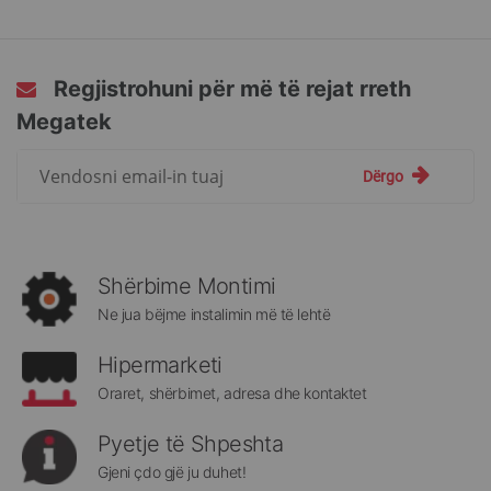
Regjistrohuni për më të rejat rreth
Megatek
Regjistrohuni
Dërgo
për
më
të
rejat
rreth
Shërbime Montimi
Megatek:
Ne jua bëjme instalimin më të lehtë
Hipermarketi
Oraret, shërbimet, adresa dhe kontaktet
Pyetje të Shpeshta
Gjeni çdo gjë ju duhet!