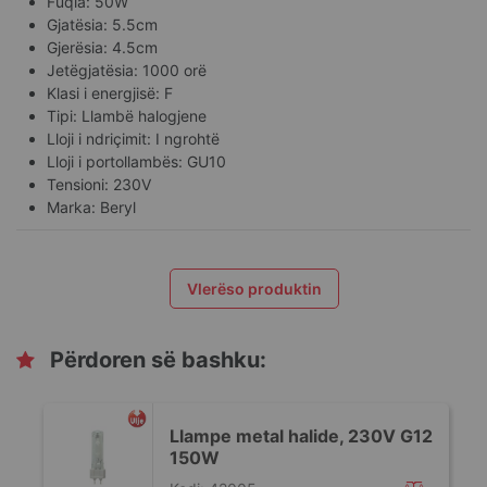
Fuqia: 50W
Gjatësia: 5.5cm
Gjerësia: 4.5cm
Jetëgjatësia: 1000 orë
Klasi i energjisë: F
Tipi: Llambë halogjene
Lloji i ndriçimit: I ngrohtë
Lloji i portollambës: GU10
Tensioni: 230V
Marka: Beryl
Vlerëso produktin
Përdoren së bashku:
Llampe metal halide, 230V G12
150W