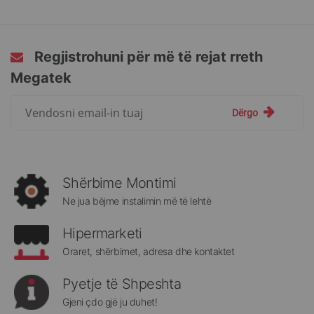
Regjistrohuni për më të rejat rreth
Megatek
Regjistrohuni
Dërgo
për
më
të
rejat
rreth
Shërbime Montimi
Megatek:
Ne jua bëjme instalimin më të lehtë
Hipermarketi
Oraret, shërbimet, adresa dhe kontaktet
Pyetje të Shpeshta
Gjeni çdo gjë ju duhet!