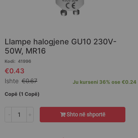
Skip
to
the
Llampe halogjene GU10 230V-
beginning
of
50W, MR16
the
Kodi
41996
images
gallery
€0.43
Special
Price
Ishte
€0.67
Ju kurseni
36%
ose
€0.24
Copë (1 Copë)
-
+
Shto në shportë