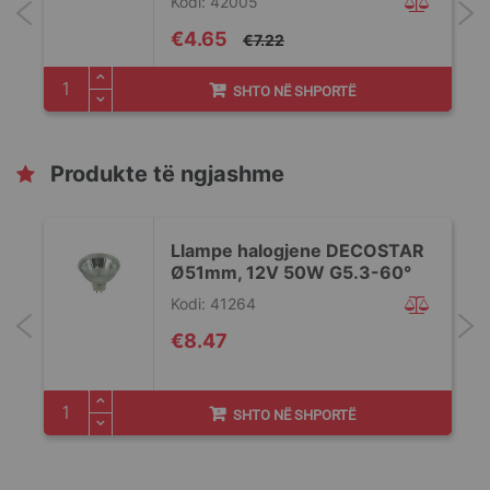
Kodi: 42005
Special
€4.65
€7.22
Price
SHTO NË SHPORTË
Produkte të ngjashme
Llampe halogjene DECOSTAR
Ø51mm, 12V 50W G5.3-60°
Kodi: 41264
€8.47
SHTO NË SHPORTË