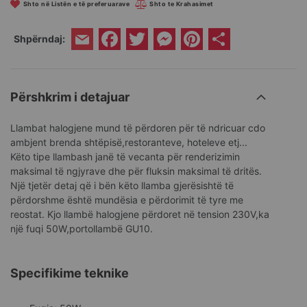
Shto në Listën e të preferuarave
Shto te Krahasimet
Facebook
Twitter
Messenger
Pinterest
Share
Shpërndaj:
Email
Përshkrim i detajuar
Llambat halogjene mund të përdoren për të ndricuar cdo
ambjent brenda shtëpisë,restoranteve, hoteleve etj...
Këto tipe llambash janë të vecanta për renderizimin
maksimal të ngjyrave dhe për fluksin maksimal të dritës.
Një tjetër detaj që i bën këto llamba gjerësishtë të
përdorshme është mundësia e përdorimit të tyre me
reostat. Kjo llambë halogjene përdoret në tension 230V,ka
një fuqi 50W,portollambë GU10.
Specifikime teknike