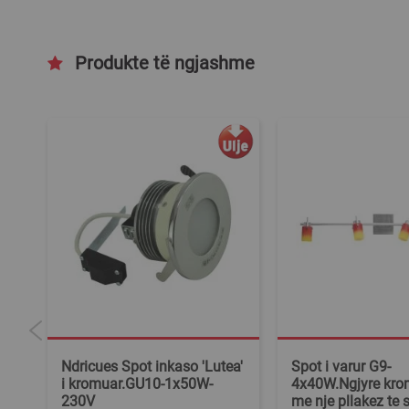
Produkte të ngjashme
0w,
Ndricues Spot inkaso 'Lutea'
Spot i varur G9-
i kromuar.GU10-1x50W-
4x40W.Ngjyre krom
230V
me nje pllakez te 