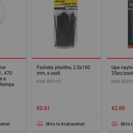
 me
Fasheta plastike, 2.5x100
Upa naylo
 , 470
mm, e zezë
20pc/pac
e e
Kodi: 802132
Kodi: 8229
ollampe
€0.61
€2.89
simet
Shto te Krahasimet
Shto 