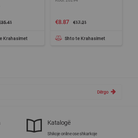
Kodi: 20294
Ko
5
Special
Spe
€8.87
€
€35.41
€17.21
Price
Pri
te Krahasimet
Shto te Krahasimet
Dërgo
a
Katalogë
Shikoje online ose shkarkoje