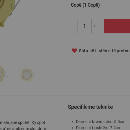
Copë (1 Copë)
-
+
Shto në Listën e të prefe
Specifikime teknike
Diametri brendshëm: 5.5cm
imale janë spotet. Ky spot
Diametri i jashtëm: 7.2cm
ëta'' në ambjente plot dritë