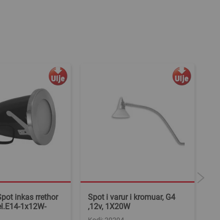
pot inkas rrethor
Spot i varur i kromuar, G4
Nd
kel.E14-1x12W-
,12v, 1X20W
kr