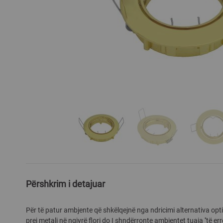
Skip
to
the
Përshkrim i detajuar
beginning
of
Për të patur ambjente që shkëlqejnë nga ndricimi alternativa opt
the
prej metali në ngjyrë flori do I shndërronte ambjentet tuaja ''të err
images