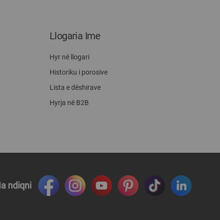
Llogaria Ime
Hyr në llogari
Historiku i porosive
Lista e dëshirave
Hyrja në B2B
a ndiqni