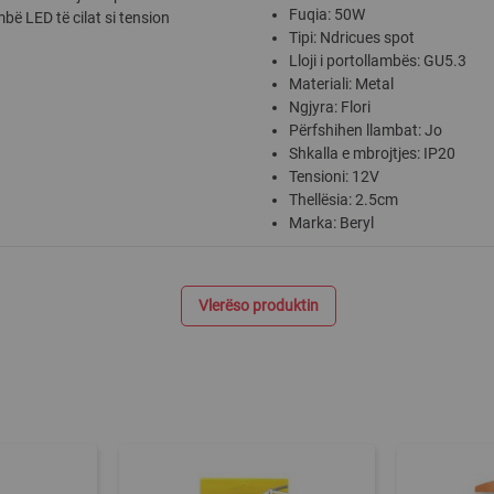
Fuqia: 50W
bë LED të cilat si tension
Tipi: Ndricues spot
Lloji i portollambës: GU5.3
Materiali: Metal
Ngjyra: Flori
Përfshihen llambat: Jo
Shkalla e mbrojtjes: IP20
Tensioni: 12V
Thellësia: 2.5cm
Marka: Beryl
Vlerëso produktin