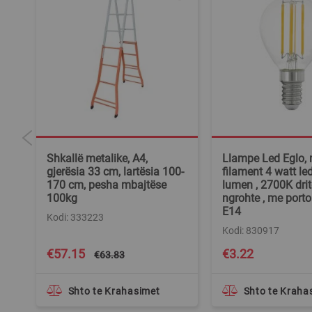
Shkallë metalike, A4,
Llampe Led Eglo,
V,
gjerësia 33 cm, lartësia 100-
filament 4 watt led
170 cm, pesha mbajtëse
lumen , 2700K drit
100kg
ngrohte , me port
E14
Kodi: 333223
Kodi: 830917
Special
€57.15
€3.22
€63.83
Price
Shto te Krahasimet
Shto te Kraha