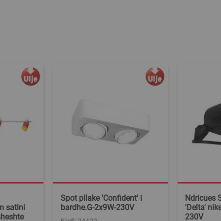
Spot pllake 'Confident' i
Ndricues S
 satini
bardhe.G-2x9W-230V
'Delta' ni
sheshte
230V