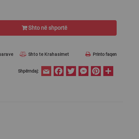
Shto në shportë
ruarave
Shto te Krahasimet
Printo faqen
Facebook
Twitter
Messenger
Pinterest
Share
Shpërndaj:
Email