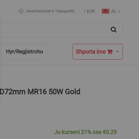
AL
Destinacionet e Transportit
€
EUR
Currency
Language
Search
Shporta ime
Hyr/Regjistrohu
V D72mm MR16 50W Gold
Ju kurseni
21%
ose
€0.29