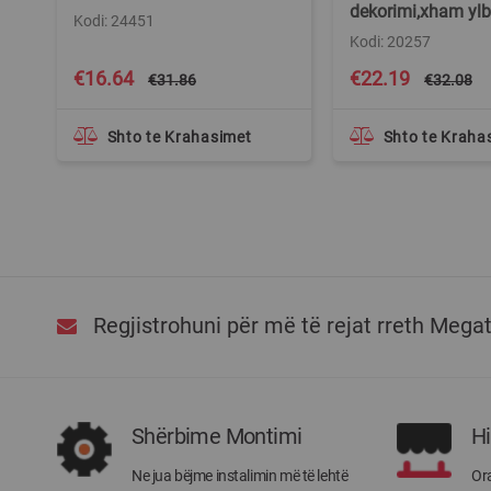
dekorimi,xham ylbe
Kodi: 24451
Kodi: 20257
Special
Special
€16.64
€22.19
€31.86
€32.08
Price
Price
Shto te Krahasimet
Shto te Kraha
Regjistrohuni për më të rejat rreth Mega
Shërbime Montimi
H
Ne jua bëjme instalimin më të lehtë
Ora