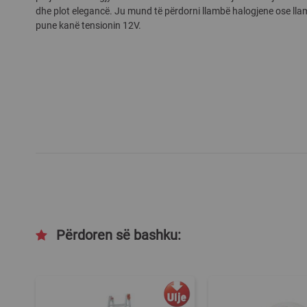
dhe plot elegancë. Ju mund të përdorni llambë halogjene ose llam
gallery
pune kanë tensionin 12V.
Përdoren së bashku: