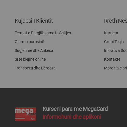
Kujdesi I Klientit
Rreth Ne
Termat e Përgjithshme të Shitjes
Karriera
Gjurmo porosinë
Grupi Teqja
Sugjerime dhe Ankesa
Iniciativa Soc
Si të blejmë online
Kontakte
Transporti dhe Dërgesa
Mbrojtja e pr
Kurseni para me MegaCard
Informohuni dhe aplikoni