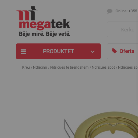
Online: +355
Search
PRODUKTET
Oferta
Kreu
Ndriçimi
Ndriçues të brendshëm
Ndriçues spot
Ndricues s
Skip
to
the
end
of
the
images
gallery