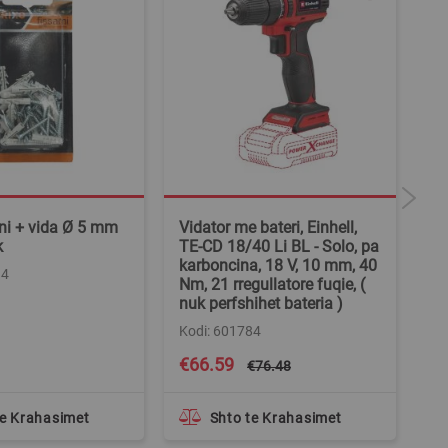
ni + vida Ø 5 mm
Vidator me bateri, Einhell,
Pi
k
TE-CD 18/40 Li BL - Solo, pa
kr
karboncina, 18 V, 10 mm, 40
14
Ko
Nm, 21 rregullatore fuqie, (
nuk perfshihet bateria )
Kodi: 601784
Special
€66.59
€
€76.48
Price
te Krahasimet
Shto te Krahasimet