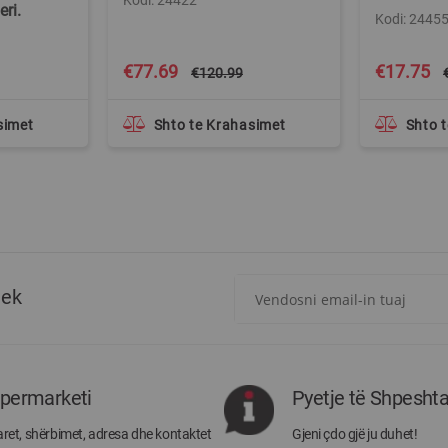
Kodi: 24422
ri.
Kodi: 2445
Special
Special
€77.69
€17.75
€120.99
Price
Price
simet
Shto te Krahasimet
Shto 
Regjistrohuni
tek
për
më
të
rejat
rreth
ipermarketi
Pyetje të Shpesht
Megatek:
ret, shërbimet, adresa dhe kontaktet
Gjeni çdo gjë ju duhet!