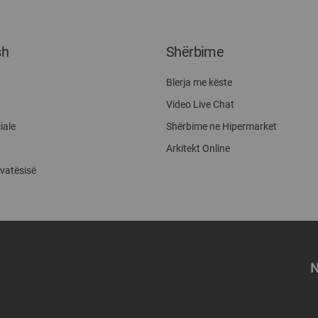
sh
Shërbime
Blerja me këste
Video Live Chat
iale
Shërbime ne Hipermarket
Arkitekt Online
ivatësisë
N