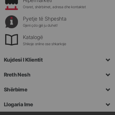
Hipermarketi
Oraret, shërbimet, adresa dhe kontaktet
Pyetje të Shpeshta
Gjeni çdo gjë ju duhet!
Katalogë
Shikoje online ose shkarkoje
Kujdesi I Klientit
Rreth Nesh
Shërbime
Llogaria Ime