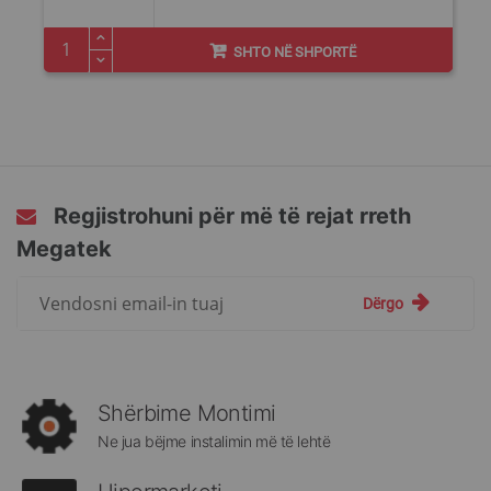
SHTO NË SHPORTË
Regjistrohuni për më të rejat rreth
Megatek
Regjistrohuni
Dërgo
për
më
të
rejat
rreth
Shërbime Montimi
Megatek:
Ne jua bëjme instalimin më të lehtë