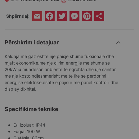
Shto në Listën e të preferuarave
Shto te Krahasimet
Facebook
Twitter
Messenger
Pinterest
Share
Shpërndaj:
Email
Përshkrim i detajuar
Kaldaja me gaz eshte nje paisje shume fuksionale dhe
mjaft ekonomike.me nje clirim energjie me shume se
20kW ju mundeson anbiente te ngrohta dhe uje sanitar,
me nje kosto ndjeshmerisht me te lire se perdorimi I
energjise elektrike.eshte e pajisur me panel kontrolli dhe
display dixhital.
Specifikime teknike
E/I izoluar: IP44
Fuqia: 100 W
Gjatësia: 83cm