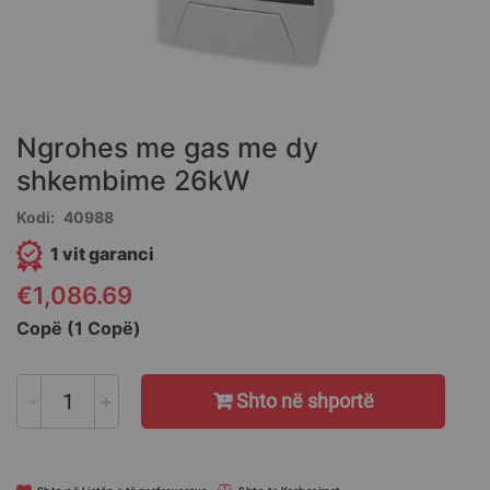
Skip
to
the
Ngrohes me gas me dy
beginning
of
shkembime 26kW
the
Kodi
40988
images
gallery
1 vit garanci
€1,086.69
Copë (1 Copë)
-
+
Shto në shportë