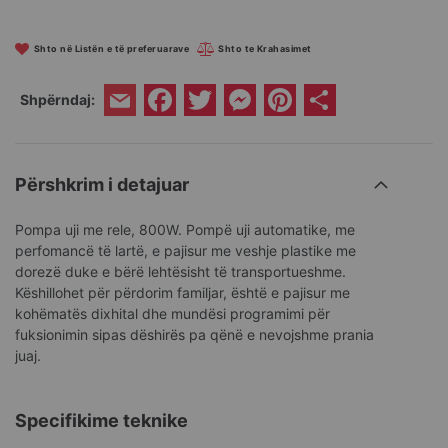
Shto në Listën e të preferuarave
Shto te Krahasimet
Facebook
Twitter
Messenger
Pinterest
Share
Shpërndaj:
Email
Përshkrim i detajuar
Pompa uji me rele, 800W. Pompë uji automatike, me
perfomancë të lartë, e pajisur me veshje plastike me
dorezë duke e bërë lehtësisht të transportueshme.
Këshillohet për përdorim familjar, është e pajisur me
kohëmatës dixhital dhe mundësi programimi për
fuksionimin sipas dëshirës pa qënë e nevojshme prania
juaj.
Specifikime teknike