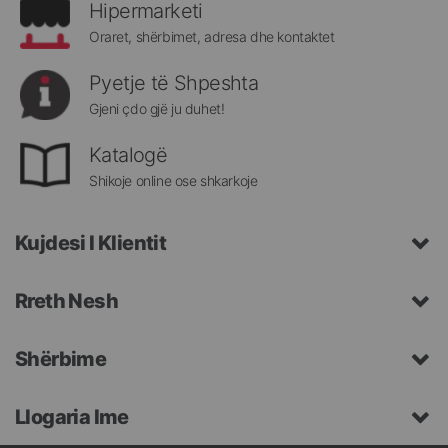
Hipermarketi
Oraret, shërbimet, adresa dhe kontaktet
Pyetje të Shpeshta
Gjeni çdo gjë ju duhet!
Katalogë
Shikoje online ose shkarkoje
Kujdesi I Klientit
Rreth Nesh
Shërbime
Llogaria Ime