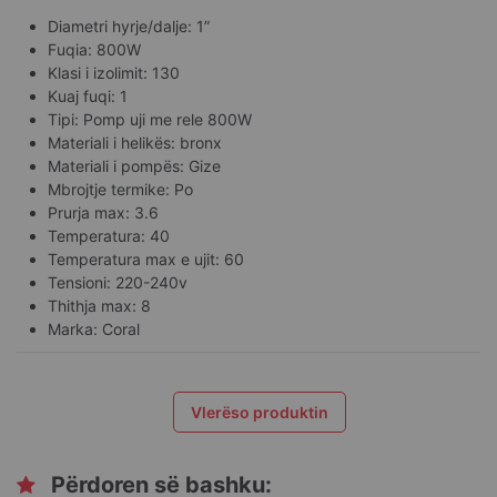
Diametri hyrje/dalje: 1”
Fuqia: 800W
Klasi i izolimit: 130
Kuaj fuqi: 1
Tipi: Pomp uji me rele 800W
Materiali i helikës: bronx
Materiali i pompës: Gize
Mbrojtje termike: Po
Prurja max: 3.6
Temperatura: 40
Temperatura max e ujit: 60
Tensioni: 220-240v
Thithja max: 8
Marka: Coral
Vlerëso produktin
Përdoren së bashku: