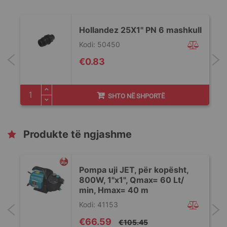
Hollandez 25X1" PN 6 mashkull
Kodi: 50450
€0.83
SHTO NË SHPORTË
Produkte të ngjashme
Pompa uji JET, për kopësht,
800W, 1"x1", Qmax= 60 Lt/
min, Hmax= 40 m
Kodi: 41153
Special
€66.59
€105.45