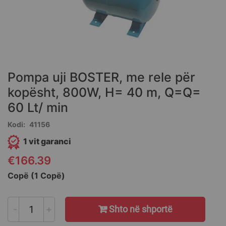
Skip
to
the
Pompa uji BOSTER, me rele për
beginning
of
kopësht, 800W, H= 40 m, Q=Q=
the
60 Lt/ min
images
gallery
Kodi
41156
1 vit garanci
€166.39
Copë (1 Copë)
-
+
Shto në shportë