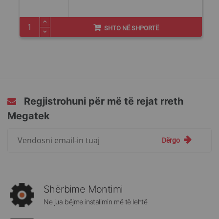
Price
SHTO NË SHPORTË
Regjistrohuni për më të rejat rreth
Megatek
Regjistrohuni
Dërgo
për
më
të
rejat
rreth
Shërbime Montimi
Megatek:
Ne jua bëjme instalimin më të lehtë