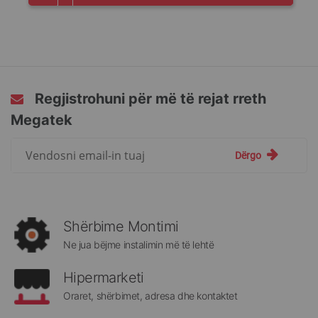
Regjistrohuni për më të rejat rreth
Megatek
Regjistrohuni
Dërgo
për
më
të
rejat
rreth
Shërbime Montimi
Megatek:
Ne jua bëjme instalimin më të lehtë
Hipermarketi
Oraret, shërbimet, adresa dhe kontaktet