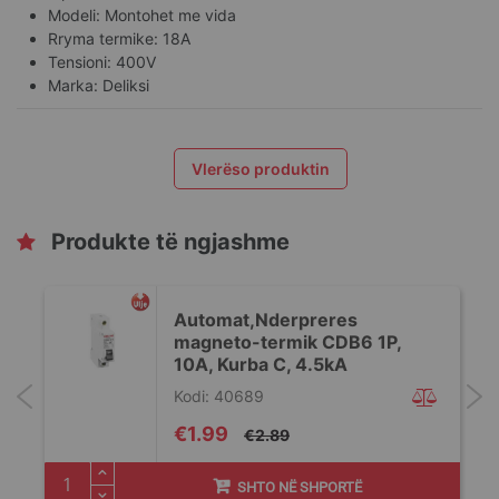
Modeli: Montohet me vida
Rryma termike: 18A
Tensioni: 400V
Marka: Deliksi
Vlerëso produktin
Produkte të ngjashme
Automat,Nderpreres
magneto-termik CDB6 1P,
10A, Kurba C, 4.5kA
Kodi: 40689
Special
€1.99
€2.89
Price
SHTO NË SHPORTË