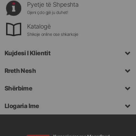
Pyetje të Shpeshta
Gjeni çdo gjë ju duhet!
Katalogë
Shikoje online ose shkarkoje
Kujdesi I Klientit
Rreth Nesh
Shërbime
Llogaria Ime