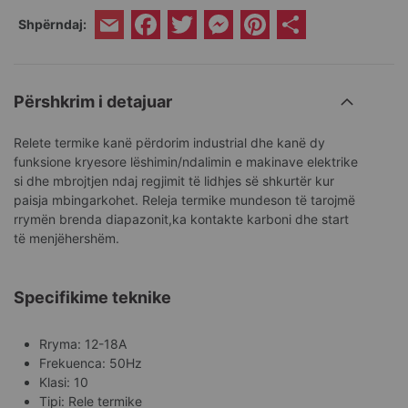
Facebook
Twitter
Messenger
Pinterest
Share
Shpërndaj:
Email
Përshkrim i detajuar
Relete termike kanë përdorim industrial dhe kanë dy
funksione kryesore lëshimin/ndalimin e makinave elektrike
si dhe mbrojtjen ndaj regjimit të lidhjes së shkurtër kur
paisja mbingarkohet. Releja termike mundeson të tarojmë
rrymën brenda diapazonit,ka kontakte karboni dhe start
të menjëhershëm.
Specifikime teknike
Rryma: 12-18A
Frekuenca: 50Hz
Klasi: 10
Tipi: Rele termike