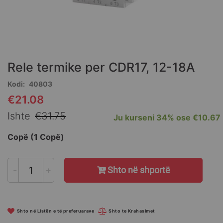
Skip
to
the
Rele termike per CDR17, 12-18A
beginning
of
Kodi
40803
the
€21.08
Special
images
Price
gallery
Ishte
€31.75
Ju kurseni
34%
ose
€10.67
Copë (1 Copë)
-
+
Shto në shportë
Shto në Listën e të preferuarave
Shto te Krahasimet