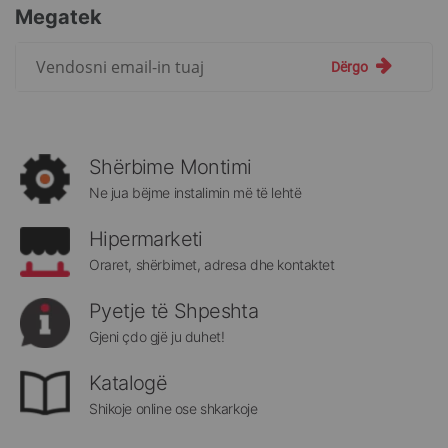
Megatek
Regjistrohuni
Dërgo
për
më
të
rejat
rreth
Shërbime Montimi
Megatek:
Ne jua bëjme instalimin më të lehtë
Hipermarketi
Oraret, shërbimet, adresa dhe kontaktet
Pyetje të Shpeshta
Gjeni çdo gjë ju duhet!
Katalogë
Shikoje online ose shkarkoje