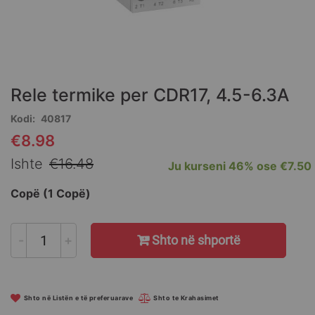
Skip
to
the
Rele termike per CDR17, 4.5-6.3A
beginning
of
Kodi
40817
the
€8.98
Special
images
Price
gallery
Ishte
€16.48
Ju kurseni
46%
ose
€7.50
Copë (1 Copë)
-
+
Shto në shportë
Shto në Listën e të preferuarave
Shto te Krahasimet