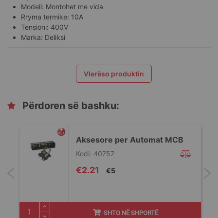
Modeli: Montohet me vida
Rryma termike: 10A
Tensioni: 400V
Marka: Deliksi
Vlerëso produktin
Përdoren së bashku:
-
Aksesore per Automat MCB
Kodi: 40757
Special
€2.21
€5
Price
SHTO NË SHPORTË