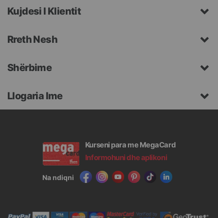
Kujdesi I Klientit
Rreth Nesh
Shërbime
Llogaria Ime
Kurseni para me MegaCard
Informohuni dhe aplikoni
Na ndiqni