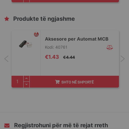
Produkte të ngjashme
Aksesore per Automat MCB
Kodi: 40761
Special
€1.43
€4.44
Price
SHTO NË SHPORTË
Regjistrohuni për më të rejat rreth