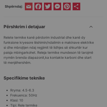
Facebook
Twitter
Messenger
Pinterest
Share
Shpërndaj:
Email
Përshkrim i detajuar
Relete termike kanë përdorim industrial dhe kanë dy
funksione kryesore lëshimin/ndalimin e makinave elektrike
si dhe mbrojtjen ndaj regjimit të lidhjes së shkurtër kur
paisja mbingarkohet. Releja termike mundeson të tarojmë
rrymën brenda diapazonit,ka kontakte karboni dhe start
të menjëhershëm.
Specifikime teknike
Rryma: 4.5-6.3
Frekuenca: 50Hz
Klasi: 10
Tipi: Rele termike