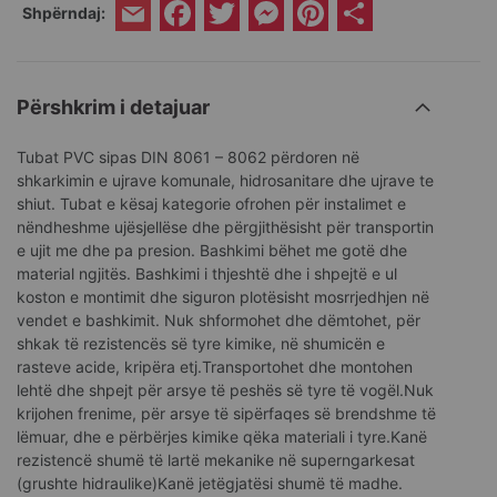
Facebook
Twitter
Messenger
Pinterest
Share
Shpërndaj:
Email
Përshkrim i detajuar
Tubat PVC sipas DIN 8061 – 8062 përdoren në
shkarkimin e ujrave komunale, hidrosanitare dhe ujrave te
shiut. Tubat e kësaj kategorie ofrohen për instalimet e
nëndheshme ujësjellëse dhe përgjithësisht për transportin
e ujit me dhe pa presion. Bashkimi bëhet me gotë dhe
material ngjitës. Bashkimi i thjeshtë dhe i shpejtë e ul
koston e montimit dhe siguron plotësisht mosrrjedhjen në
vendet e bashkimit. Nuk shformohet dhe dëmtohet, për
shkak të rezistencës së tyre kimike, në shumicën e
rasteve acide, kripëra etj.Transportohet dhe montohen
lehtë dhe shpejt për arsye të peshës së tyre të vogël.Nuk
krijohen frenime, për arsye të sipërfaqes së brendshme të
lëmuar, dhe e përbërjes kimike qëka materiali i tyre.Kanë
rezistencë shumë të lartë mekanike në superngarkesat
(grushte hidraulike)Kanë jetëgjatësi shumë të madhe.