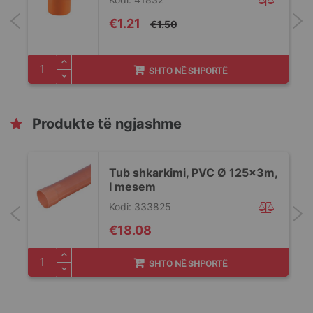
Special
€1.21
€1.50
Price
SHTO NË SHPORTË
Produkte të ngjashme
Tub shkarkimi, PVC Ø 125x3m,
I mesem
Kodi: 333825
€18.08
SHTO NË SHPORTË