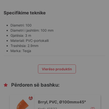
Specifikime teknike
Diametri: 100
Diametri i jashtëm: 100 mm
Gjatësia: 3 m
Materiali: PVC-portokalli
Trashësia: 2.9mm
Marka: Teqja
Vlerëso produktin
Përdoren së bashku:
,
Brryl, PVC, Ø100mmx45°
Kodi: 41832