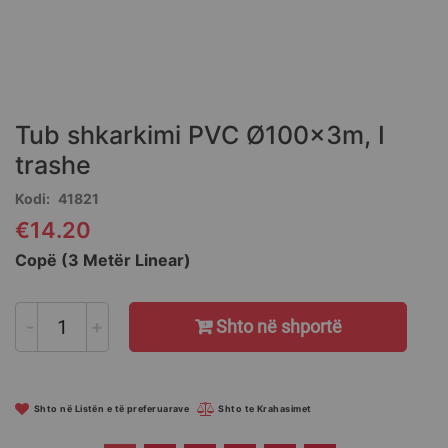
Skip
to
the
Tub shkarkimi PVC Ø100x3m, I
beginning
of
trashe
the
Kodi
41821
images
gallery
€14.20
Copë (3 Metër Linear)
-
+
Shto në shportë
Shto në Listën e të preferuarave
Shto te Krahasimet