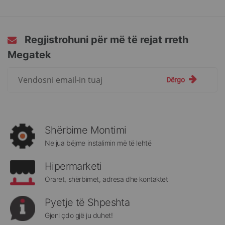
Regjistrohuni për më të rejat rreth
Megatek
Regjistrohuni
Dërgo
për
më
të
rejat
rreth
Shërbime Montimi
Megatek:
Ne jua bëjme instalimin më të lehtë
Hipermarketi
Oraret, shërbimet, adresa dhe kontaktet
Pyetje të Shpeshta
Gjeni çdo gjë ju duhet!