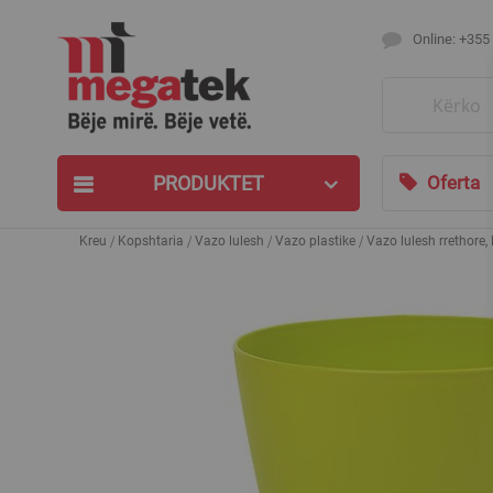
Online: +355
Search
PRODUKTET
Oferta
Kreu
Kopshtaria
Vazo lulesh
Vazo plastike
Vazo lulesh rrethore,
Skip
to
the
end
of
the
images
gallery