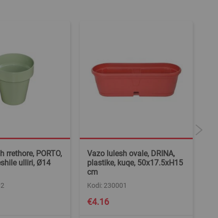
h rrethore, PORTO,
Vazo lulesh ovale, DRINA,
Va
eshile ulliri, Ø14
plastike, kuqe, 50x17.5xH15
pl
cm
cm
62
Kodi: 230001
Ko
€4.16
€