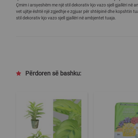
Çmim i arsyeshëm me një stil dekorativ kjo vazo sjell gjallëri në 
gallery
vet ujitje është një zgjedhje e zgjuar për shtëpinë dhe kopshtin 
stil dekorativ kjo vazo sjell gjallëri në ambjentet tuaja.
Përdoren së bashku: