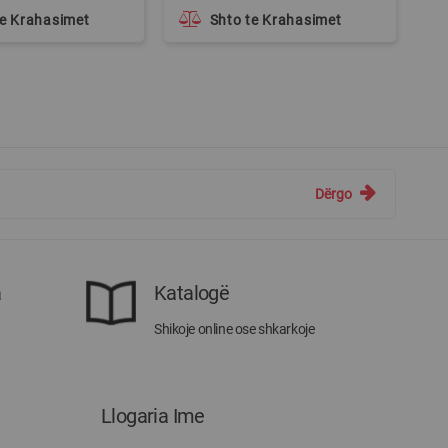
te Krahasimet
Shto te Krahasimet
Dërgo
a
Katalogë
Shikoje online ose shkarkoje
Llogaria Ime