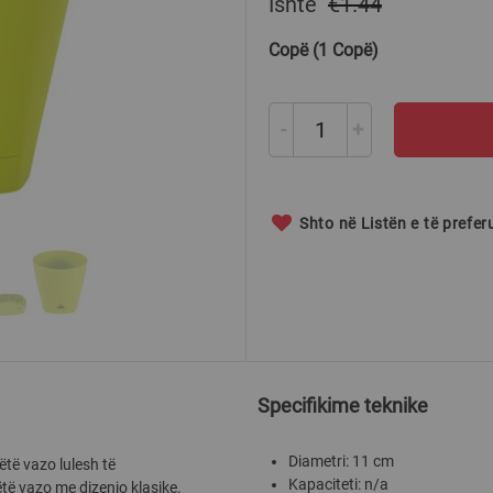
Ishte
€1.44
Copë (1 Copë)
-
+
Shto në Listën e të prefe
Specifikime teknike
Diametri: 11 cm
ëtë vazo lulesh të
Kapaciteti: n/a
të vazo me dizenjo klasike.