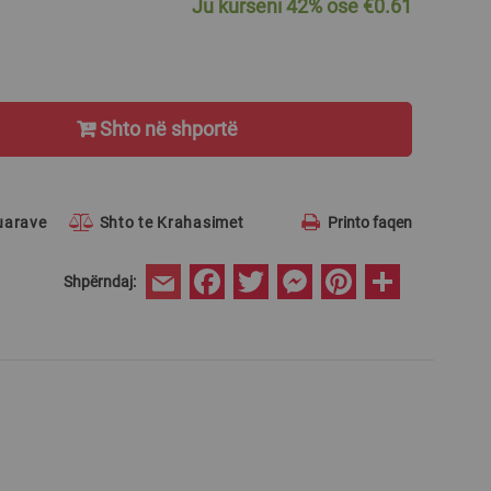
Ju kurseni
42%
ose
€0.61
Shto në shportë
ruarave
Shto te Krahasimet
Printo faqen
Facebook
Twitter
Messenger
Pinterest
Share
Shpërndaj:
Email