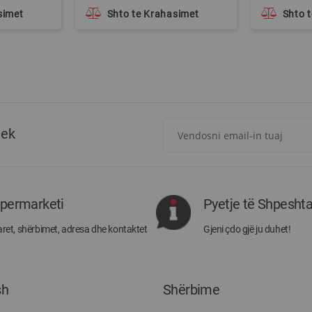
simet
Shto te Krahasimet
Shto 
Regjistrohuni
tek
për
më
të
rejat
rreth
ipermarketi
Pyetje të Shpesht
Megatek:
ret, shërbimet, adresa dhe kontaktet
Gjeni çdo gjë ju duhet!
sh
Shërbime