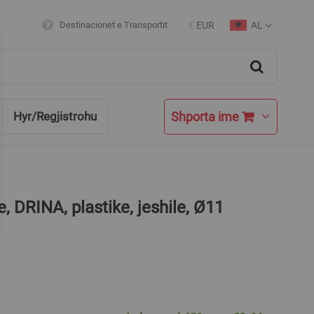
AL
Destinacionet e Transportit
€
EUR
Currency
Language
Search
Shporta ime
Hyr/Regjistrohu
e, DRINA, plastike, jeshile, Ø11