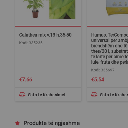
Calathea mix v.13 h.35-50
Humus, TerCompos
universal për ambj
Kodi: 335235
brëndshëm dhe të
thes/20 l, substrat
të lartë për bimë të
lule, fruta dhe per
Kodi: 335697
€7.66
€5.54
Shto te Krahasimet
Shto te Kraha
Produkte të ngjashme