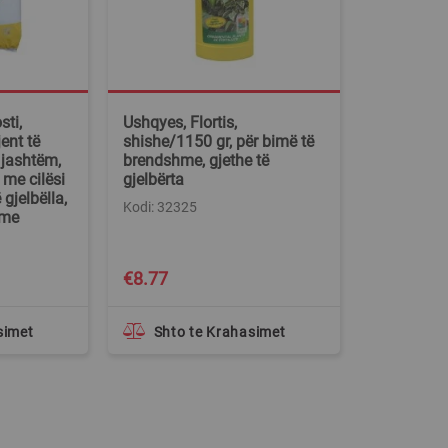
ti,
Ushqyes, Flortis,
ent të
shishe/1150 gr, për bimë të
 jashtëm,
brendshme, gjethe të
 me cilësi
gjelbërta
 gjelbëlla,
Kodi: 32325
ime
€8.77
simet
Shto te Krahasimet