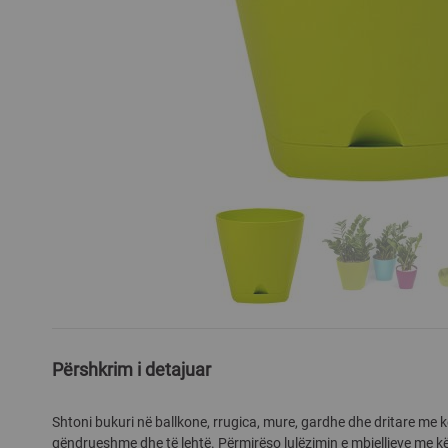
Skip
to
the
Përshkrim i detajuar
beginning
of
Shtoni bukuri në ballkone, rrugica, mure, gardhe dhe dritare me k
the
qëndrueshme dhe të lehtë. Përmirëso lulëzimin e mbjelljeve me kë
images