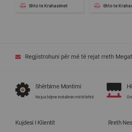
Shto te Krahasimet
Shto te Kraha
Regjistrohuni për më të rejat rreth Mega
Shërbime Montimi
H
Ne jua bëjme instalimin më të lehtë
Ora
Kujdesi I Klientit
Rreth Ne