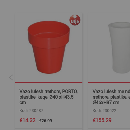
AN,
Vazo lulesh rrethore, PORTO,
Vazo lulesh me nd
5
plastike, kuqe, Ø40 xH43.5
rrethore, plastike, 
cm
Ø46xH87 cm
Kodi: 230587
Kodi: 230022
Special
€14.32
€155.29
€26.09
Price