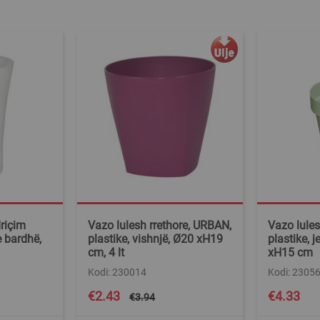
riçim
Vazo lulesh rrethore, URBAN,
Vazo lules
e bardhë,
plastike, vishnjë, Ø20 xH19
plastike, j
cm, 4 lt
xH15 cm
Kodi: 230014
Kodi: 2305
Special
€2.43
€4.33
€3.94
Price