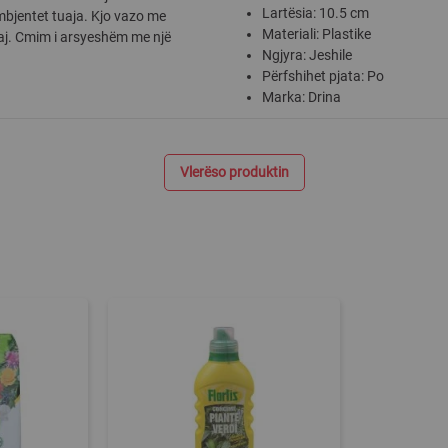
Lartësia: 10.5 cm
ambjentet tuaja. Kjo vazo me
Materiali: Plastike
tuaj. Cmim i arsyeshëm me një
Ngjyra: Jeshile
Përfshihet pjata: Po
Marka: Drina
Vlerëso produktin