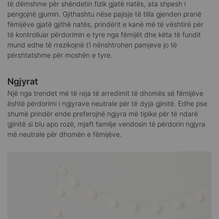
të dëmshme për shëndetin fizik gjatë natës, ata shpesh i
pengojnë gjumin. Gjithashtu nëse pajisje të tilla gjenden pranë
fëmijëve gjatë gjithë natës, prindërit e kanë më të vështirë për
të kontrolluar përdorimin e tyre nga fëmijët dhe këta të fundit
mund edhe të rrezikojnë t’i nënshtrohen pamjeve jo të
përshtatshme për moshën e tyre.
Ngjyrat
Një nga trendet më të reja të arredimit të dhomës së fëmijëve
është përdorimi i ngjyrave neutrale për të dyja gjinitë. Edhe pse
shumë prindër ende preferojnë ngjyra më tipike për të ndarë
gjinitë si blu apo rozë, mjaft familje vendosin të përdorin ngjyra
më neutrale për dhomën e fëmijëve.