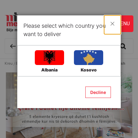
Please select which country you
Mbyll
want to deliver
Kreu
Blog & Ide
DHOME GJUMI
Çfarë i duhet një dhome fëmijësh
Albania
Kosovo
Decline