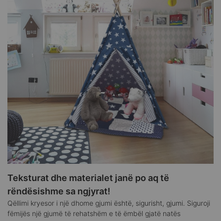
Teksturat dhe materialet janë po aq të
rëndësishme sa ngjyrat!
Qëllimi kryesor i një dhome gjumi është, sigurisht, gjumi. Siguroji
fëmijës një gjumë të rehatshëm e të ëmbël gjatë natës