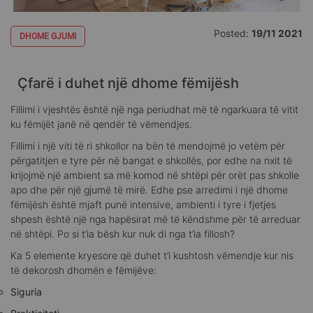
Posted:
19/11 2021
DHOME GJUMI
Çfarë i duhet një dhome fëmijësh
Fillimi i vjeshtës është një nga periudhat më të ngarkuara të vitit
ku fëmijët janë në qendër të vëmendjes.
Fillimi i një viti të ri shkollor na bën të mendojmë jo vetëm për
përgatitjen e tyre për në bangat e shkollës, por edhe na nxit të
krijojmë një ambient sa më komod në shtëpi për orët pas shkolle
apo dhe për një gjumë të mirë. Edhe pse arredimi i një dhome
fëmijësh është mjaft punë intensive, ambienti i tyre i fjetjes
shpesh është një nga hapësirat më të këndshme për të arreduar
në shtëpi. Po si t’ia bësh kur nuk di nga t’ia fillosh?
Ka 5 elemente kryesore që duhet t’i kushtosh vëmendje kur nis
të dekorosh dhomën e fëmijëve:
Siguria