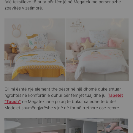
falë tekstileve të buta për fëmijë në Megatek me personazhe
zbavitës vizatimorë.
Qilimi është një element thelbësor në një dhomë duke shtuar
ngrohtësinë komfortin e duhur për fëmijët tuaj dhe ju.
Tapetët
“Touch”
në Megatek janë po aq të bukur sa edhe të butë!
Modelet shumëngjyrëshe vijnë në formë rrethore ose zemre.