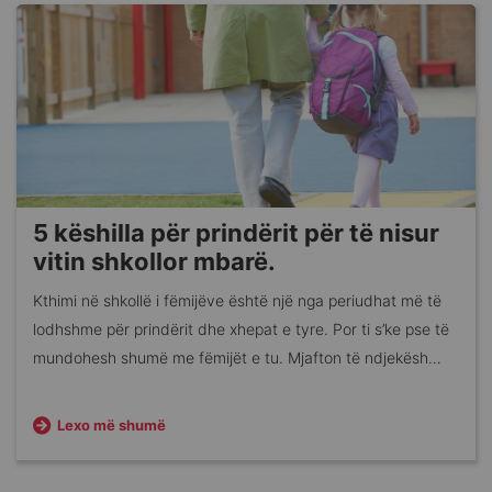
5 këshilla për prindërit për të nisur
vitin shkollor mbarë.
Kthimi në shkollë i fëmijëve është një nga periudhat më të
lodhshme për prindërit dhe xhepat e tyre. Por ti s’ke pse të
mundohesh shumë me fëmijët e tu. Mjafton të ndjekësh
disa këshilla të thjeshta për ta bërë Shtatorin muajin e
emocioneve pozitive.
Lexo më shumë