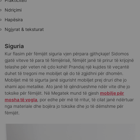
Prakticiteti
Ndriçimi
Hapësira
Ngjyrat & teksturat
Siguria
Kur flasim për fëmijët siguria vjen përpara gjithçkaje! Sidomos
gjatë viteve të para të fëmijërisë, fëmijët janë të prirur të krijojnë
telashe për veten në çdo kohë! Prandaj një kujdes të veçantë
duhet të tregoni me mobiljet që do të zgjidhni për dhomën.
Mobiljet më të sigurta janë sigurisht mobiljet prej druri dhe jo
xhami apo metalike. Ato janë të qëndrueshme ndër vite dhe jo
toksike për fëmijët. Në Megatek mund të gjesh
mobilje për
mosha të vogla
, por edhe për më të rritur, të cilat janë ndërtuar
nga materiale dhe bojëra jo toksike dhe jo të dëmshme për
fëmijët.