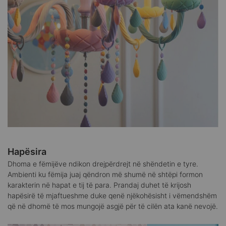
Hapësira
Dhoma e fëmijëve ndikon drejpërdrejt në shëndetin e tyre.
Ambienti ku fëmija juaj qëndron më shumë në shtëpi formon
karakterin në hapat e tij të para. Prandaj duhet të krijosh
hapësirë të mjaftueshme duke qenë njëkohësisht i vëmendshëm
që në dhomë të mos mungojë asgjë për të cilën ata kanë nevojë.