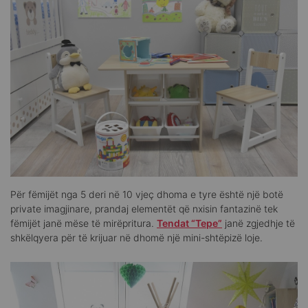
Për fëmijët nga 5 deri në 10 vjeç dhoma e tyre është një botë
private imagjinare, prandaj elementët që nxisin fantazinë tek
fëmijët janë mëse të mirëpritura.
Tendat “Tepe”
janë zgjedhje të
shkëlqyera për të krijuar në dhomë një mini-shtëpizë loje.