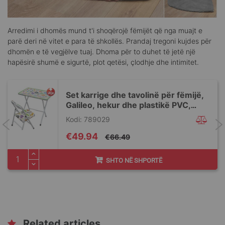
Arredimi i dhomës mund t'i shoqërojë fëmijët që nga muajt e
parë deri në vitet e para të shkollës. Prandaj tregoni kujdes për
dhomën e të vegjëlve tuaj. Dhoma për to duhet të jetë një
hapësirë shumë e sigurtë, plot qetësi, çlodhje dhe intimitet.
Set karrige dhe tavolinë për fëmijë,
Galileo, hekur dhe plastikë PVC,
60x40x50 cm, e bardhë, 2 copë
Kodi: 789029
Special
€49.94
€66.49
Price
SHTO NË SHPORTË
Related articles