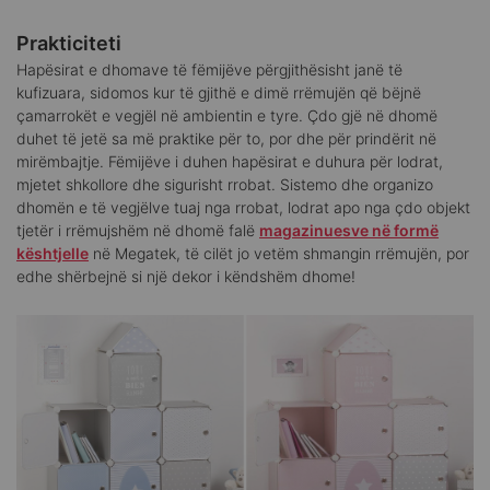
Prakticiteti
Hapësirat e dhomave të fëmijëve përgjithësisht janë të
kufizuara, sidomos kur të gjithë e dimë rrëmujën që bëjnë
çamarrokët e vegjël në ambientin e tyre. Çdo gjë në dhomë
duhet të jetë sa më praktike për to, por dhe për prindërit në
mirëmbajtje. Fëmijëve i duhen hapësirat e duhura për lodrat,
mjetet shkollore dhe sigurisht rrobat. Sistemo dhe organizo
dhomën e të vegjëlve tuaj nga rrobat, lodrat apo nga çdo objekt
tjetër i rrëmujshëm në dhomë falë
magazinuesve në formë
kështjelle
në Megatek, të cilët jo vetëm shmangin rrëmujën, por
edhe shërbejnë si një dekor i këndshëm dhome!