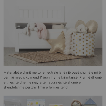
Materialet e drurit me tone neutrale janë një bazë shumë e mirë
për një mjedis ku mund t’i jepni frymë krijimtarisë. Pra një dhomë
e thjeshtë dhe me ngjyra të hapura është shumë e
shëndetshme për zhvillimin e fëmijës tënd.