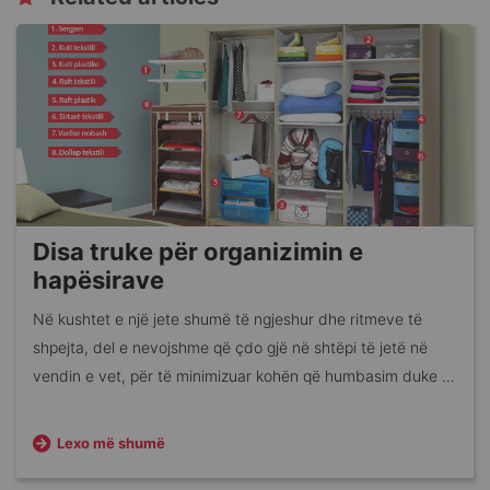
Disa truke për organizimin e
hapësirave
Në kushtet e një jete shumë të ngjeshur dhe ritmeve të
shpejta, del e nevojshme që çdo gjë në shtëpi të jetë në
vendin e vet, për të minimizuar kohën që humbasim duke i
gjetur apo përdorur ato.
Lexo më shumë