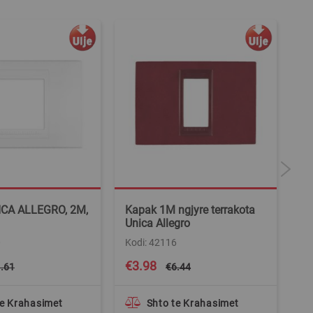
ICA ALLEGRO, 2M,
Kapak 1M ngjyre terrakota
Ka
Unica Allegro
Un
0
Kodi: 42116
Ko
Special
Spe
€3.98
€
.61
€6.44
Price
Pri
te Krahasimet
Shto te Krahasimet