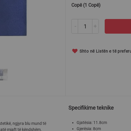
Copë (1 Copë)
-
+
Shto në Listën e të prefe
Specifikime teknike
Gjatësia: 11.8cm
tetikë, ngjyra blu mund të
Gjerësia: 8cm
 atë mjaft të këndshëm.