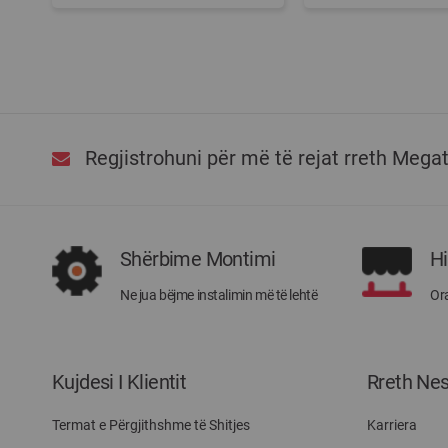
Regjistrohuni për më të rejat rreth Mega
Shërbime Montimi
H
Ne jua bëjme instalimin më të lehtë
Ora
Kujdesi I Klientit
Rreth Ne
Termat e Përgjithshme të Shitjes
Karriera