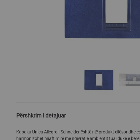
Skip
to
the
Përshkrim i detajuar
beginning
of
Kapaku Unica Allegro I Schneider është një produkt cilësor dhe es
the
harmonizohet mjaft mirë me ngjyrat e ambjentit tuaj duke e bërë
images