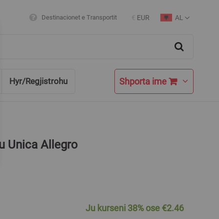
AL
Destinacionet e Transportit
€
EUR
Currency
Language
Search
Shporta ime
Hyr/Regjistrohu
u Unica Allegro
Ju kurseni
38%
ose
€2.46