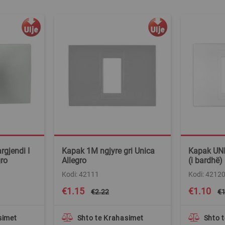
rgjendi I
Kapak 1M ngjyre gri Unica
Kapak UN
gro
Allegro
(i bardhë)
Kodi: 42111
Kodi: 4212
Special
Special
€1.15
€1.10
€2.22
€1
Price
Price
simet
Shto te Krahasimet
Shto 