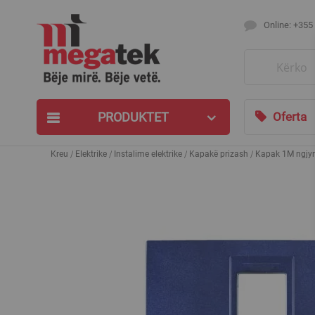
Online: +355
Search
PRODUKTET
Oferta
Kreu
Elektrike
Instalime elektrike
Kapakë prizash
Kapak 1M ngjyre
Skip
to
the
end
of
the
images
gallery