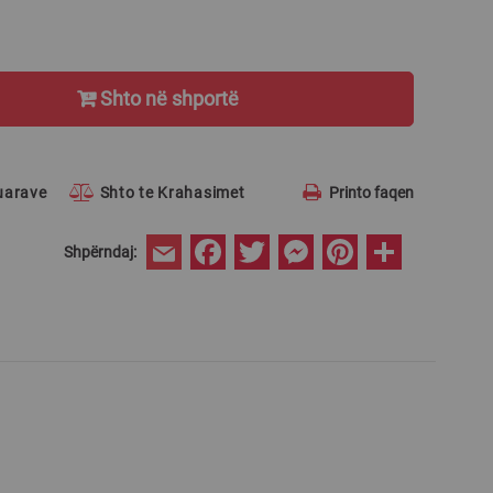
Shto në shportë
ruarave
Shto te Krahasimet
Printo faqen
Facebook
Twitter
Messenger
Pinterest
Share
Shpërndaj:
Email