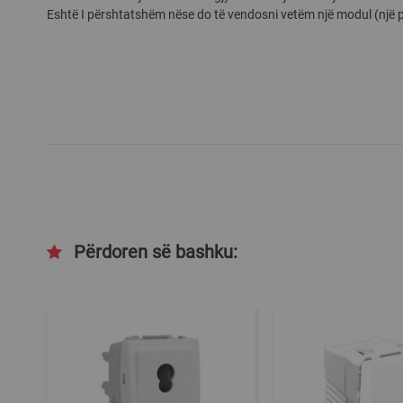
Eshtë I përshtatshëm nëse do të vendosni vetëm një modul (një pr
gallery
Përdoren së bashku: