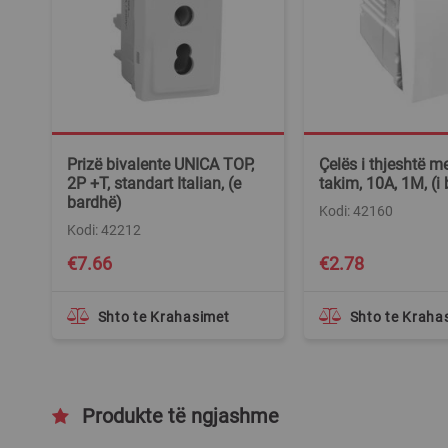
Prizë bivalente UNICA TOP,
Çelës i thjeshtë m
2P +T, standart Italian, (e
takim, 10A, 1M, (i
bardhë)
Kodi: 42160
Kodi: 42212
€7.66
€2.78
Shto te Krahasimet
Shto te Kraha
Produkte të ngjashme