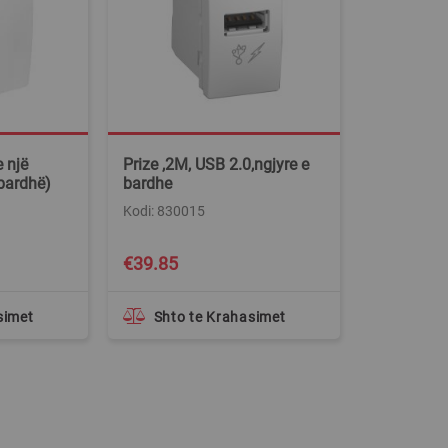
e një
Prize ,2M, USB 2.0,ngjyre e
 bardhë)
bardhe
Kodi: 830015
€39.85
simet
Shto te Krahasimet