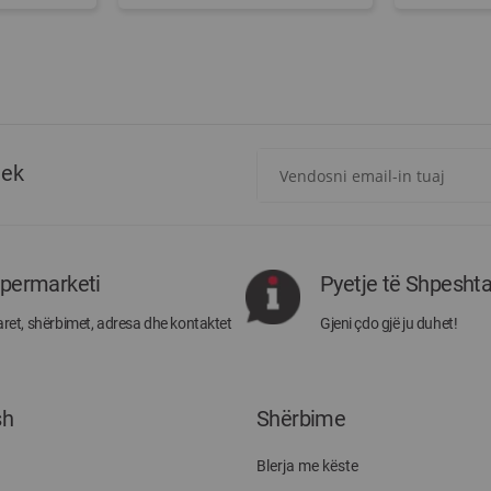
Regjistrohuni
tek
për
më
të
rejat
rreth
ipermarketi
Pyetje të Shpesht
Megatek:
ret, shërbimet, adresa dhe kontaktet
Gjeni çdo gjë ju duhet!
sh
Shërbime
Blerja me këste