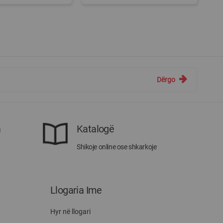
Dërgo
a
Katalogë
Shikoje online ose shkarkoje
Llogaria Ime
Hyr në llogari