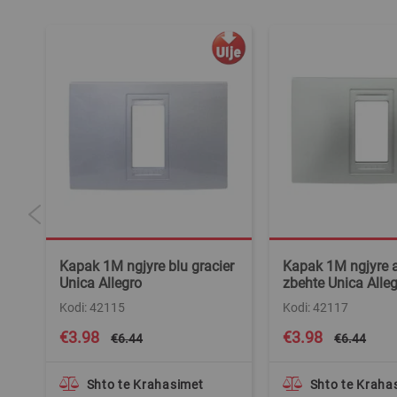
Kapak 1M ngjyre blu gracier
Kapak 1M ngjyre a
Unica Allegro
zbehte Unica Alle
Kodi: 42115
Kodi: 42117
Special
Special
€3.98
€3.98
€6.44
€6.44
Price
Price
Shto te Krahasimet
Shto te Kraha