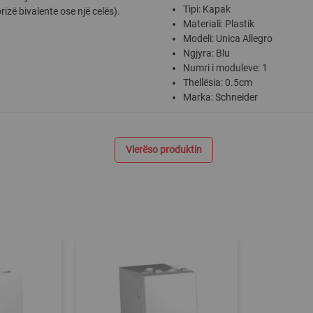
Tipi: Kapak
izë bivalente ose një celës).
Materiali: Plastik
Modeli: Unica Allegro
Ngjyra: Blu
Numri i moduleve: 1
Thellësia: 0.5cm
Marka: Schneider
Vlerëso produktin