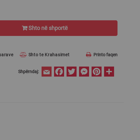
Shto në shportë
ruarave
Shto te Krahasimet
Printo faqen
Facebook
Twitter
Messenger
Pinterest
Share
Shpërndaj:
Email