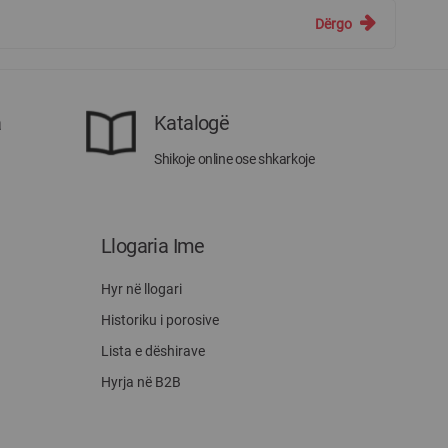
Dërgo
a
Katalogë
Shikoje online ose shkarkoje
Llogaria Ime
Hyr në llogari
Historiku i porosive
Lista e dëshirave
Hyrja në B2B