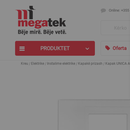
Online: +355
Search
PRODUKTET
Oferta
Kreu
Elektrike
Instalime elektrike
Kapakë prizash
Kapak UNICA AL
Skip
to
the
end
of
the
images
gallery