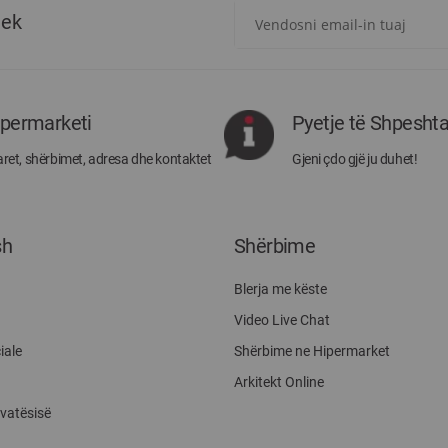
Regjistrohuni
tek
për
më
të
rejat
rreth
ipermarketi
Pyetje të Shpesht
Megatek:
ret, shërbimet, adresa dhe kontaktet
Gjeni çdo gjë ju duhet!
sh
Shërbime
Blerja me këste
Video Live Chat
iale
Shërbime ne Hipermarket
Arkitekt Online
ivatësisë