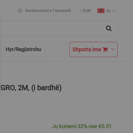
AL
Destinacionet e Transportit
€
EUR
Currency
Language
Search
Shporta ime
Hyr/Regjistrohu
RO, 2M, (i bardhë)
Ju kurseni
32%
ose
€0.51