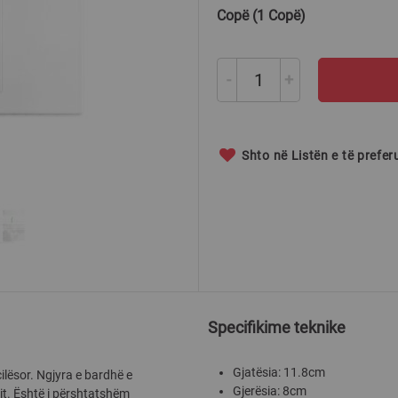
Copë (1 Copë)
-
+
Shto në Listën e të prefe
Specifikime teknike
Gjatësia: 11.8cm
ësor. Ngjyra e bardhë e
Gjerësia: 8cm
it. Është i përshtatshëm