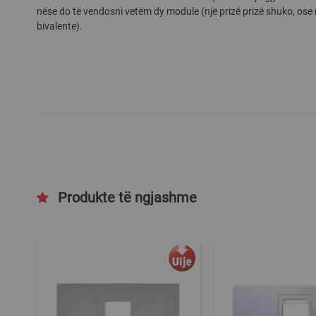
nëse do të vendosni vetëm dy module (një prizë prizë shuko, ose n
gallery
bivalente).
Produkte të ngjashme