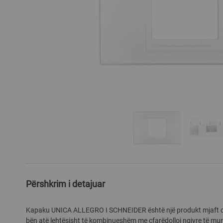
Skip
to
the
Përshkrim i detajuar
beginning
of
Kapaku UNICA ALLEGRO I SCHNEIDER është një produkt mjaft cil
the
bën atë lehtësisht të kombinueshëm me çfarëdolloj ngjyre të mur
images