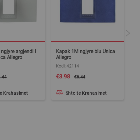
gjyre argjendi I
Kapak 1M ngjyre blu Unica
Ka
ca Allegro
Allegro
Un
7
Kodi: 42114
Ko
Special
Spe
€3.98
€
.44
€6.44
Price
Pri
te Krahasimet
Shto te Krahasimet