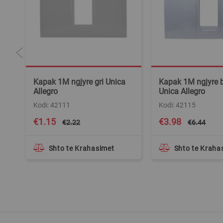
Kapak 1M ngjyre gri Unica
Kapak 1M ngjyre b
Allegro
Unica Allegro
Kodi: 42111
Kodi: 42115
Special
Special
€1.15
€3.98
€2.22
€6.44
Price
Price
Shto te Krahasimet
Shto te Kraha