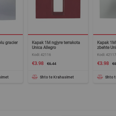
lu gracier
Kapak 1M ngjyre terrakota
Kapak 1M n
Unica Allegro
zbehte Uni
Kodi: 42116
Kodi: 4211
Special
Special
€3.98
€3.98
€6.44
€6
Price
Price
simet
Shto te Krahasimet
Shto 