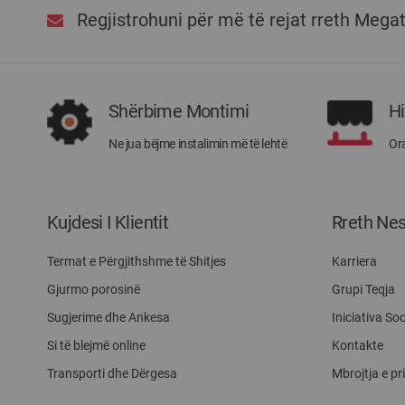
Regjistrohuni për më të rejat rreth Mega
Shërbime Montimi
H
Ne jua bëjme instalimin më të lehtë
Ora
Kujdesi I Klientit
Rreth Ne
Termat e Përgjithshme të Shitjes
Karriera
Gjurmo porosinë
Grupi Teqja
Sugjerime dhe Ankesa
Iniciativa Soc
Si të blejmë online
Kontakte
Transporti dhe Dërgesa
Mbrojtja e pr