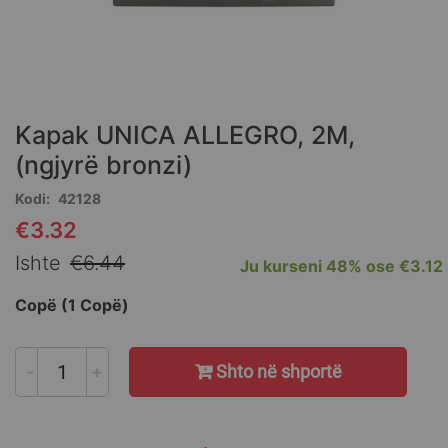
Skip
to
the
Kapak UNICA ALLEGRO, 2M,
beginning
of
(ngjyrë bronzi)
the
Kodi
42128
images
gallery
€3.32
Special
Price
Ishte
€6.44
Ju kurseni
48%
ose
€3.12
Copë (1 Copë)
-
+
Shto në shportë