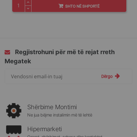
SHTO NË SHPORTË
Regjistrohuni për më të rejat rreth
Megatek
Regjistrohuni
Dërgo
për
më
të
rejat
rreth
Shërbime Montimi
Megatek:
Ne jua bëjme instalimin më të lehtë
Hipermarketi
Oraret, shërbimet, adresa dhe kontaktet