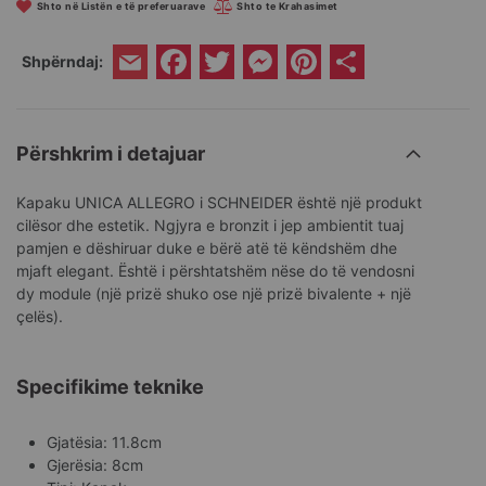
Shto në Listën e të preferuarave
Shto te Krahasimet
Facebook
Twitter
Messenger
Pinterest
Share
Shpërndaj:
Email
Përshkrim i detajuar
Kapaku UNICA ALLEGRO i SCHNEIDER është një produkt
cilësor dhe estetik. Ngjyra e bronzit i jep ambientit tuaj
pamjen e dëshiruar duke e bërë atë të këndshëm dhe
mjaft elegant. Është i përshtatshëm nëse do të vendosni
dy module (një prizë shuko ose një prizë bivalente + një
çelës).
Specifikime teknike
Gjatësia: 11.8cm
Gjerësia: 8cm