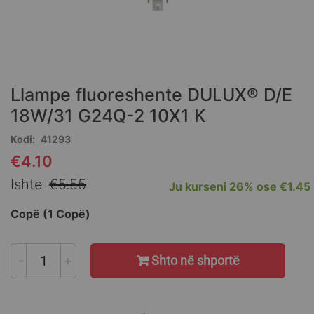
Skip
to
the
Llampe fluoreshente DULUX® D/E
beginning
of
18W/31 G24Q-2 10X1 K
the
Kodi
41293
images
gallery
€4.10
Special
Price
Ishte
€5.55
Ju kurseni
26%
ose
€1.45
Copë (1 Copë)
-
+
Shto në shportë