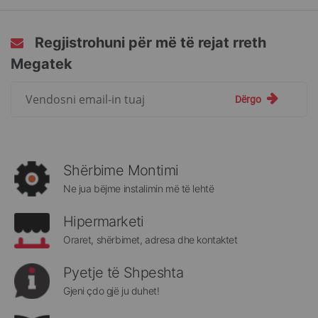
Regjistrohuni për më të rejat rreth
Megatek
Regjistrohuni
Dërgo
për
më
të
rejat
rreth
Shërbime Montimi
Megatek:
Ne jua bëjme instalimin më të lehtë
Hipermarketi
Oraret, shërbimet, adresa dhe kontaktet
Pyetje të Shpeshta
Gjeni çdo gjë ju duhet!