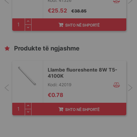
Kodi: 41326
Special
€25.52
€38.85
Price
SHTO NË SHPORTË
Produkte të ngjashme
Llambe fluoreshente 8W T5-
4100K
Kodi: 42019
€0.78
SHTO NË SHPORTË