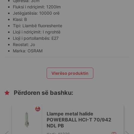
Gjerësia: 3cm
Fluksi i ndriçimit: 1200lm
Jetëgjatësia: 10000 orë
Klasi: B
Tipi: Llambë fluoreshente
Lloji i ndriçimit: I ngrohtë
Lloji i portollambës: E27
Reostat: Jo
Marka: OSRAM
Vlerëso produktin
Përdoren së bashku:
Llampe metal halide
POWERBALL HCI-T 70/942
NDL PB