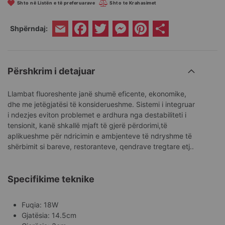
Shto në Listën e të preferuarave
Shto te Krahasimet
Facebook
Twitter
Messenger
Pinterest
Share
Shpërndaj:
Email
Përshkrim i detajuar
Llambat fluoreshente janë shumë eficente, ekonomike,
dhe me jetëgjatësi të konsiderueshme. Sistemi i integruar
i ndezjes eviton problemet e ardhura nga destabiliteti i
tensionit, kanë shkallë mjaft të gjerë përdorimi,të
aplikueshme për ndricimin e ambjenteve të ndryshme të
shërbimit si bareve, restoranteve, qendrave tregtare etj..
Specifikime teknike
Fuqia: 18W
Gjatësia: 14.5cm