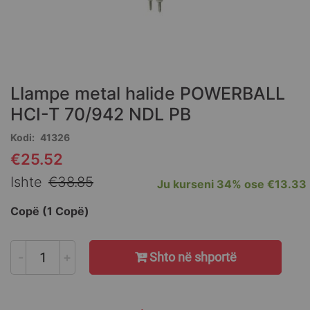
Skip
to
the
Llampe metal halide POWERBALL
beginning
of
HCI-T 70/942 NDL PB
the
Kodi
41326
images
gallery
€25.52
Special
Price
Ishte
€38.85
Ju kurseni
34%
ose
€13.33
Copë (1 Copë)
-
+
Shto në shportë