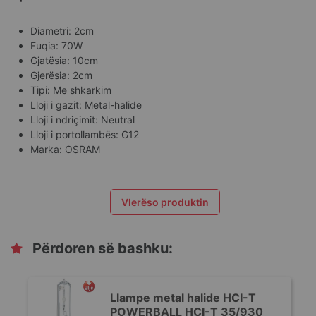
Diametri: 2cm
Fuqia: 70W
Gjatësia: 10cm
Gjerësia: 2cm
Tipi: Me shkarkim
Lloji i gazit: Metal-halide
Lloji i ndriçimit: Neutral
Lloji i portollambës: G12
Marka: OSRAM
Vlerëso produktin
Përdoren së bashku:
-
Llampe metal halide HCI-T
POWERBALL HCI-T 35/930