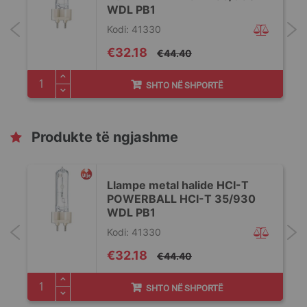
WDL PB1
Kodi: 41330
Special
€32.18
€44.40
Price
SHTO NË SHPORTË
Produkte të ngjashme
Llampe metal halide HCI-T
POWERBALL HCI-T 35/930
WDL PB1
Kodi: 41330
Special
€32.18
€44.40
Price
SHTO NË SHPORTË