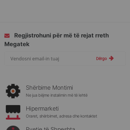
Regjistrohuni për më të rejat rreth
Megatek
Regjistrohuni
Dërgo
për
më
të
rejat
rreth
Shërbime Montimi
Megatek:
Ne jua bëjme instalimin më të lehtë
Hipermarketi
Oraret, shërbimet, adresa dhe kontaktet
Pyetje të Shpeshta