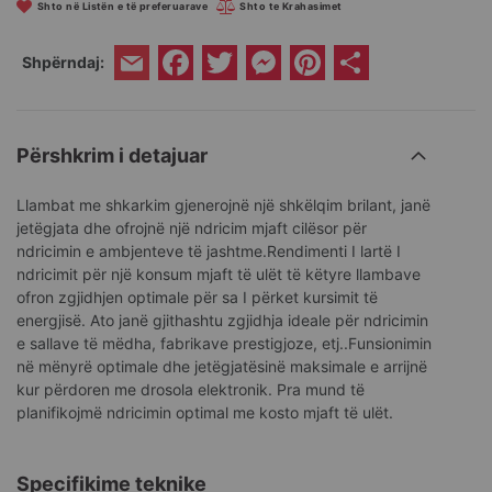
Shto në Listën e të preferuarave
Shto te Krahasimet
Facebook
Twitter
Messenger
Pinterest
Share
Shpërndaj:
Email
Përshkrim i detajuar
Llambat me shkarkim gjenerojnë një shkëlqim brilant, janë
jetëgjata dhe ofrojnë një ndricim mjaft cilësor për
ndricimin e ambjenteve të jashtme.Rendimenti I lartë I
ndricimit për një konsum mjaft të ulët të këtyre llambave
ofron zgjidhjen optimale për sa I përket kursimit të
energjisë. Ato janë gjithashtu zgjidhja ideale për ndricimin
e sallave të mëdha, fabrikave prestigjoze, etj..Funsionimin
në mënyrë optimale dhe jetëgjatësinë maksimale e arrijnë
kur përdoren me drosola elektronik. Pra mund të
planifikojmë ndricimin optimal me kosto mjaft të ulët.
Specifikime teknike