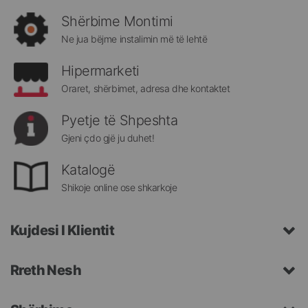
rejat
rreth
Shërbime Montimi
Megatek:
Ne jua bëjme instalimin më të lehtë
Hipermarketi
Oraret, shërbimet, adresa dhe kontaktet
Pyetje të Shpeshta
Gjeni çdo gjë ju duhet!
Katalogë
Shikoje online ose shkarkoje
Kujdesi I Klientit
Rreth Nesh