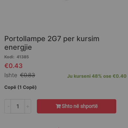
Skip
to
the
Portollampe 2G7 per kursim
beginning
of
energjie
the
Kodi
41385
images
gallery
€0.43
Special
Price
Ishte
€0.83
Ju kurseni
48%
ose
€0.40
Copë (1 Copë)
-
+
Shto në shportë