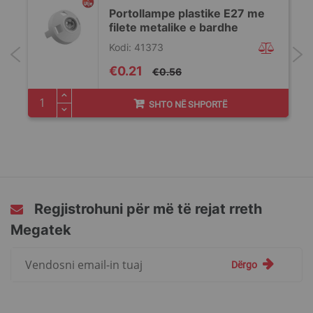
Portollampe plastike E27 me
filete metalike e bardhe
Kodi: 41373
Special
€0.21
€0.56
Price
SHTO NË SHPORTË
Regjistrohuni për më të rejat rreth
Megatek
Regjistrohuni
Dërgo
për
më
të