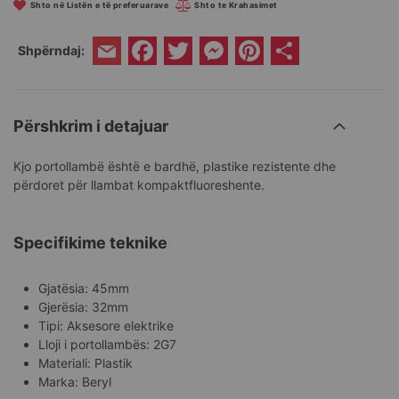
Shto në Listën e të preferuarave
Shto te Krahasimet
Facebook
Twitter
Messenger
Pinterest
Share
Shpërndaj:
Email
Përshkrim i detajuar
Kjo portollambë është e bardhë, plastike rezistente dhe
përdoret për llambat kompaktfluoreshente.
Specifikime teknike
Gjatësia: 45mm
Gjerësia: 32mm
Tipi: Aksesore elektrike
Lloji i portollambës: 2G7
Materiali: Plastik
Marka: Beryl