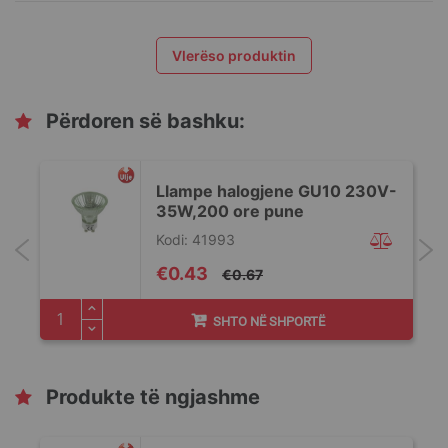
Vlerëso produktin
Përdoren së bashku:
Llampe halogjene GU10 230V-
35W,200 ore pune
Kodi: 41993
Special
€0.43
€0.67
Price
SHTO NË SHPORTË
Produkte të ngjashme