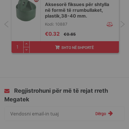
Aksesorë fiksues për shtylla
në formë të rrumbullaket,
plastik,38-40 mm.
Kodi: 10887
Special
€0.32
€0.65
Price
SHTO NË SHPORTË
Regjistrohuni për më të rejat rreth
Megatek
Regjistrohuni
Dërgo
për
më
të