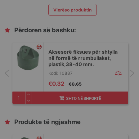
Vlerëso produktin
Përdoren së bashku:
Aksesorë fiksues për shtylla
në formë të rrumbullaket,
plastik,38-40 mm.
Kodi: 10887
Special
€0.32
€0.65
Price
SHTO NË SHPORTË
Produkte të ngjashme