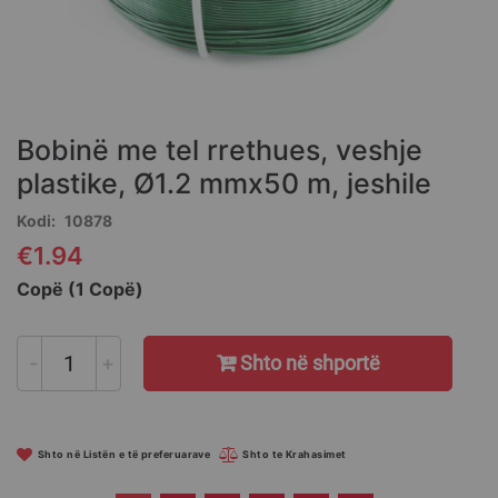
Skip
to
the
Bobinë me tel rrethues, veshje
beginning
of
plastike, Ø1.2 mmx50 m, jeshile
the
Kodi
10878
images
gallery
€1.94
Copë (1 Copë)
-
+
Shto në shportë
Shto në Listën e të preferuarave
Shto te Krahasimet