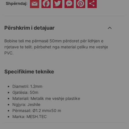
Facebook
Twitter
Messenger
Pinterest
Share
Shpërndaj:
Email
Përshkrim i detajuar
Bobine teli me përmasë 50mm përdoret për lidhjen e
rrjetave te telit. përbehet nga material çeliku me veshje
PVC.
Specifikime teknike
Diametri: 1.2mm
Gjatësia: 50m
Materiali: Metalik me veshje plastike
Ngjyra: Jeshile
Përmasat: Ø1.2 mmx50 m
Marka: MESH.TEC