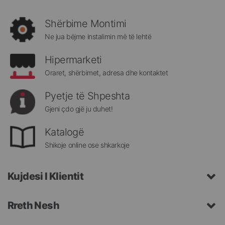
rejat
rreth
Shërbime Montimi
Megatek:
Ne jua bëjme instalimin më të lehtë
Hipermarketi
Oraret, shërbimet, adresa dhe kontaktet
Pyetje të Shpeshta
Gjeni çdo gjë ju duhet!
Katalogë
Shikoje online ose shkarkoje
Kujdesi I Klientit
Rreth Nesh