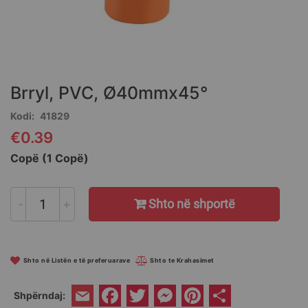
Skip
to
the
Brryl, PVC, Ø40mmx45°
beginning
of
Kodi
41829
the
€0.39
images
gallery
Copë (1 Copë)
-
+
Shto në shportë
Shto në Listën e të preferuarave
Shto te Krahasimet
Facebook
Twitter
Messenger
Pinterest
Share
Shpërndaj:
Email