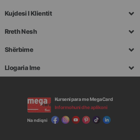
Kujdesi I Klientit
Rreth Nesh
Shërbime
Llogaria Ime
Kurseni para me MegaCard
Informohuni dhe aplikoni
Na ndiqni