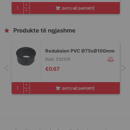
SHTO NË SHPORTË
Produkte të ngjashme
Reduksion PVC Ø75xØ100mm
Kodi: 332105
€0.67
SHTO NË SHPORTË