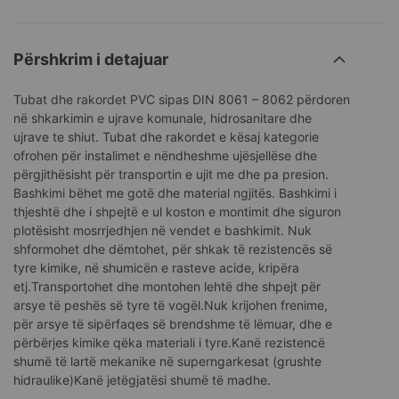
Përshkrim i detajuar
Tubat dhe rakordet PVC sipas DIN 8061 – 8062 përdoren
në shkarkimin e ujrave komunale, hidrosanitare dhe
ujrave te shiut. Tubat dhe rakordet e kësaj kategorie
ofrohen për instalimet e nëndheshme ujësjellëse dhe
përgjithësisht për transportin e ujit me dhe pa presion.
Bashkimi bëhet me gotë dhe material ngjitës. Bashkimi i
thjeshtë dhe i shpejtë e ul koston e montimit dhe siguron
plotësisht mosrrjedhjen në vendet e bashkimit. Nuk
shformohet dhe dëmtohet, për shkak të rezistencës së
tyre kimike, në shumicën e rasteve acide, kripëra
etj.Transportohet dhe montohen lehtë dhe shpejt për
arsye të peshës së tyre të vogël.Nuk krijohen frenime,
për arsye të sipërfaqes së brendshme të lëmuar, dhe e
përbërjes kimike qëka materiali i tyre.Kanë rezistencë
shumë të lartë mekanike në superngarkesat (grushte
hidraulike)Kanë jetëgjatësi shumë të madhe.