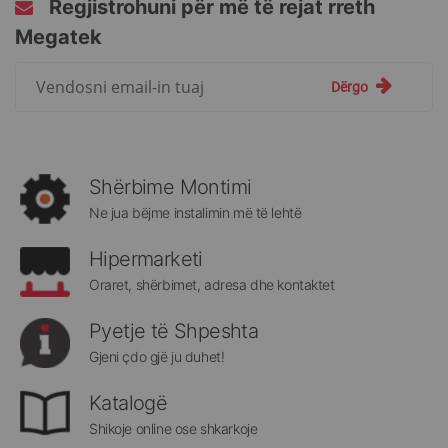
Regjistrohuni për më të rejat rreth
Megatek
Regjistrohuni
Dërgo
për
më
të
rejat
rreth
Shërbime Montimi
Megatek:
Ne jua bëjme instalimin më të lehtë
Hipermarketi
Oraret, shërbimet, adresa dhe kontaktet
Pyetje të Shpeshta
Gjeni çdo gjë ju duhet!
Katalogë
Shikoje online ose shkarkoje