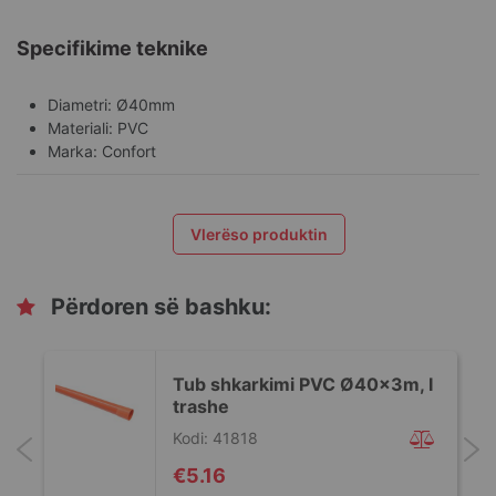
Specifikime teknike
Diametri: Ø40mm
Materiali: PVC
Marka: Confort
Vlerëso produktin
Përdoren së bashku:
Tub shkarkimi PVC Ø40x3m, I
trashe
Kodi: 41818
€5.16