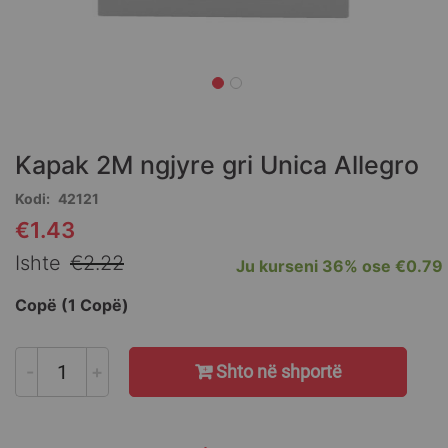
Skip
to
the
Kapak 2M ngjyre gri Unica Allegro
beginning
of
Kodi
42121
the
€1.43
Special
images
Price
gallery
Ishte
€2.22
Ju kurseni
36%
ose
€0.79
Copë (1 Copë)
-
+
Shto në shportë