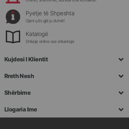
Pyetje të Shpeshta
Gjeni çdo gjë ju duhet!
Katalogë
Shikoje online ose shkarkoje
Kujdesi I Klientit
Rreth Nesh
Shërbime
Llogaria Ime