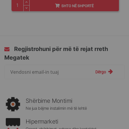
SHTO NË SHPORTË
Regjistrohuni për më të rejat rreth
Megatek
Regjistrohuni
Dërgo
për
më
të
rejat
rreth
Shërbime Montimi
Megatek:
Ne jua bëjme instalimin më të lehtë
Hipermarketi
Oraret, shërbimet, adresa dhe kontaktet