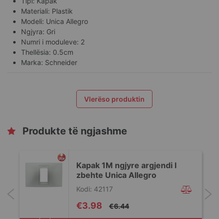
Tipi: Kapak
Materiali: Plastik
Modeli: Unica Allegro
Ngjyra: Gri
Numri i moduleve: 2
Thellësia: 0.5cm
Marka: Schneider
Vlerëso produktin
Produkte të ngjashme
Kapak 1M ngjyre argjendi I
zbehte Unica Allegro
Kodi: 42117
Special
€3.98
€6.44
Price