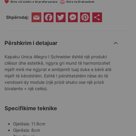
Shto në Listën e të preferuarave
Shto te Krahasimet
Facebook
Twitter
Messenger
Pinterest
Share
Shpërndaj:
Email
Përshkrim i detajuar
Kapaku Unica Allegro I Schneider është një produkt
cilësor dhe estetikë, ngjyra gri mund të harmonizohet
mjaft mirë me ngjyrat e ambjentit tuaj duke e bërë atë
mjaft të këndshëm. Eshtë I përshtatshëm nëse do të
vendosni dy module (një prizë shuko ose një prizë
bivalente + një celës).
Specifikime teknike
Gjatësia: 11.8cm
Gjerësia: 8cm