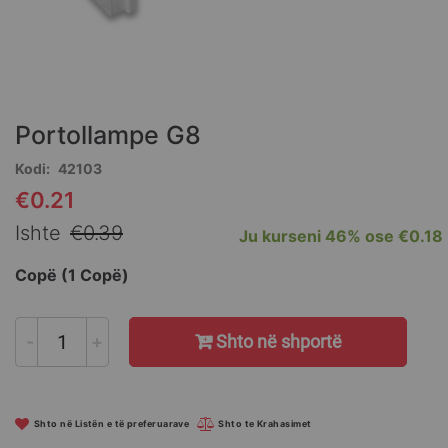
Skip
to
the
Portollampe G8
beginning
of
Kodi
42103
the
€0.21
Special
images
Price
gallery
Ishte
€0.39
Ju kurseni
46%
ose
€0.18
Copë (1 Copë)
-
+
Shto në shportë
Shto në Listën e të preferuarave
Shto te Krahasimet