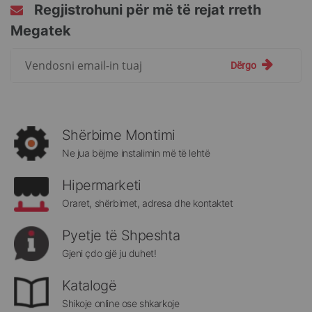
Regjistrohuni për më të rejat rreth
Megatek
Regjistrohuni
Dërgo
për
më
të
rejat
rreth
Shërbime Montimi
Megatek:
Ne jua bëjme instalimin më të lehtë
Hipermarketi
Oraret, shërbimet, adresa dhe kontaktet
Pyetje të Shpeshta
Gjeni çdo gjë ju duhet!
Katalogë
Shikoje online ose shkarkoje