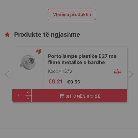
Vlerëso produktin
Produkte të ngjashme
Portollampe plastike E27 me
filete metalike e bardhe
Kodi: 41373
Special
€0.21
€0.56
Price
SHTO NË SHPORTË