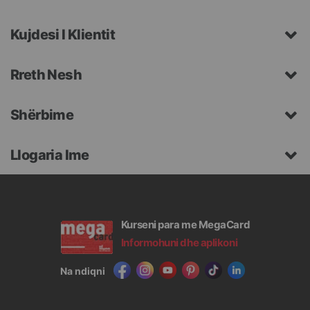
Kujdesi I Klientit
Rreth Nesh
Shërbime
Llogaria Ime
Kurseni para me MegaCard
Informohuni dhe aplikoni
Na ndiqni