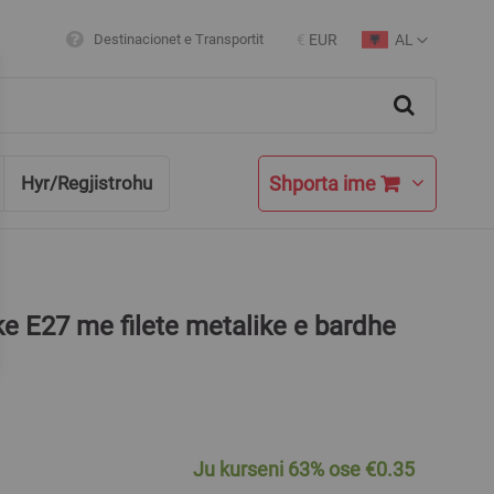
AL
Destinacionet e Transportit
€
EUR
Currency
Language
Search
Shporta ime
Hyr/Regjistrohu
ke E27 me filete metalike e bardhe
Ju kurseni
63%
ose
€0.35