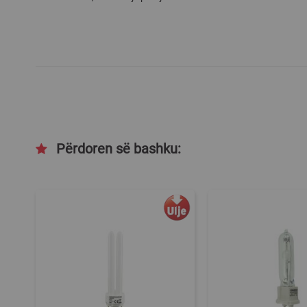
gallery
Përdoren së bashku: