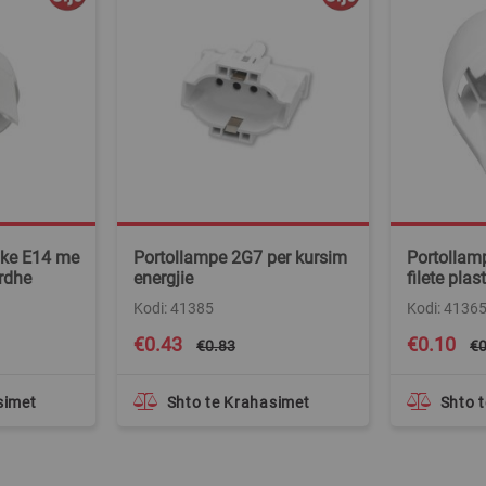
ike E14 me
Portollampe 2G7 per kursim
Portollam
ardhe
energjie
filete plas
Kodi: 41385
Kodi: 4136
Special
Special
€0.43
€0.10
€0.83
€0
Price
Price
simet
Shto te Krahasimet
Shto 