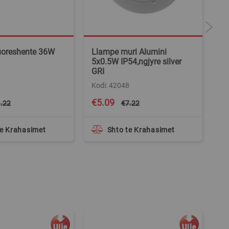
uoreshente 36W
Llampe muri Alumini
Po
5x0.5W IP54,ngjyre silver
ku
GRI
7
Ko
Kodi: 42048
Special
Spe
€5.09
€
.22
€7.22
Price
Pri
te Krahasimet
Shto te Krahasimet