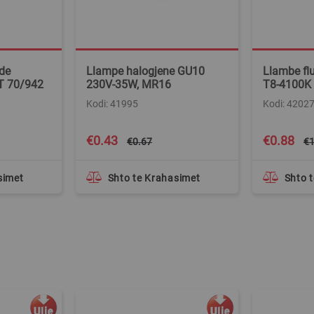
de
Llampe halogjene GU10
Llambe fl
T 70/942
230V-35W, MR16
T8-4100K
Kodi: 41995
Kodi: 4202
Special
Special
€0.43
€0.88
€0.67
€1
Price
Price
simet
Shto te Krahasimet
Shto 