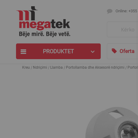
Online: +355
Search
PRODUKTET
Oferta
Kreu
Ndriçimi
Llamba
Portollamba dhe Aksesorë ndriçimi
Portol
Skip
to
the
end
of
the
images
gallery