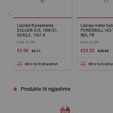
5-
Llambë fluoreshente
Llampe metal hali
DULUX® D/E, 18W/21,
POWERBALL HCI-
G24Q-2 , 10x1 K
NDL PB
Kodi: 41292
Kodi: 41326
Special
Special
€3.98
€25.52
€6.11
€38.85
Price
Price
Shto te Krahasimet
Shto te Kraha
Produkte të ngjashme