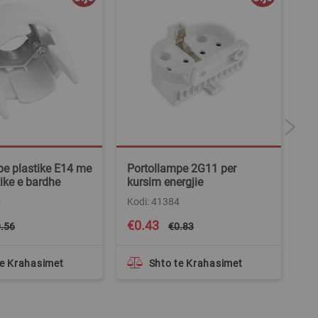
pe plastike E14 me
Portollampe 2G11 per
Po
tike e bardhe
kursim energjie
Ko
5
Kodi: 41384
Special
Spe
€0.43
€
.56
€0.83
Price
Pri
te Krahasimet
Shto te Krahasimet