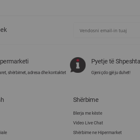
Regjistrohuni
tek
për
më
të
rejat
rreth
ipermarketi
Pyetje të Shpesht
Megatek:
ret, shërbimet, adresa dhe kontaktet
Gjeni çdo gjë ju duhet!
sh
Shërbime
Blerja me këste
Video Live Chat
iale
Shërbime ne Hipermarket