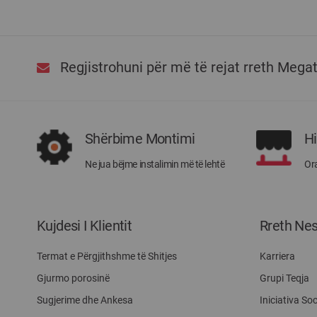
Regjistrohuni për më të rejat rreth Mega
Shërbime Montimi
H
Ne jua bëjme instalimin më të lehtë
Ora
Kujdesi I Klientit
Rreth Ne
Termat e Përgjithshme të Shitjes
Karriera
Gjurmo porosinë
Grupi Teqja
Sugjerime dhe Ankesa
Iniciativa Soc