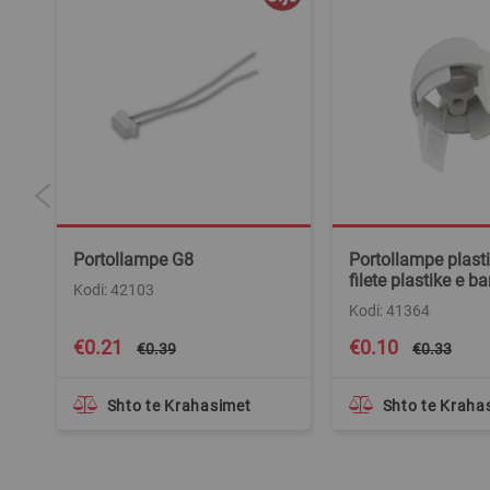
Portollampe G8
Portollampe plast
filete plastike e b
Kodi: 42103
Kodi: 41364
Special
Special
€0.21
€0.10
€0.39
€0.33
Price
Price
Shto te Krahasimet
Shto te Kraha