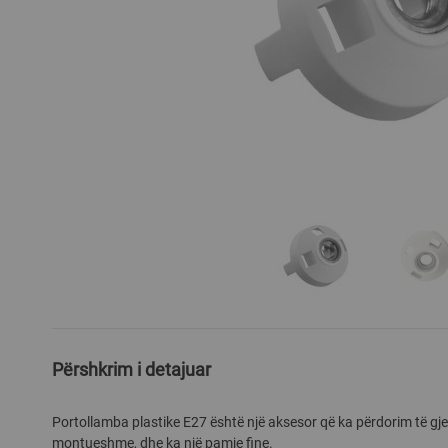
Skip
to
the
Përshkrim i detajuar
beginning
of
Portollamba plastike E27 është një aksesor që ka përdorim të gjer
the
montueshme, dhe ka një pamje fine.
images