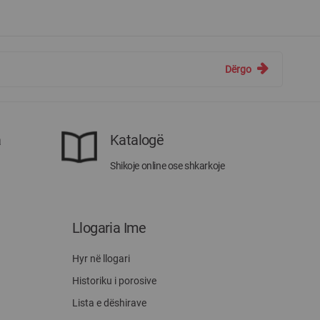
Dërgo
a
Katalogë
Shikoje online ose shkarkoje
Llogaria Ime
Hyr në llogari
Historiku i porosive
Lista e dëshirave