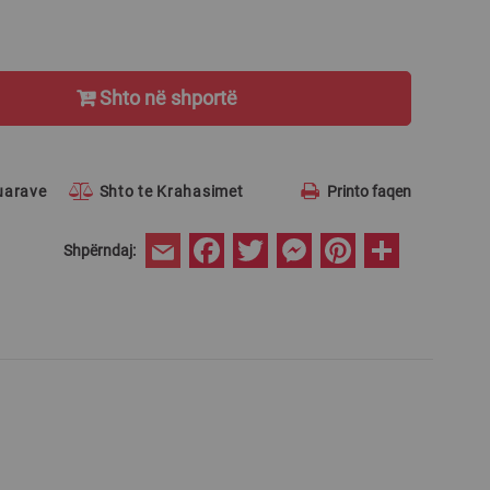
Shto në shportë
ruarave
Shto te Krahasimet
Printo faqen
Facebook
Twitter
Messenger
Pinterest
Share
Shpërndaj:
Email