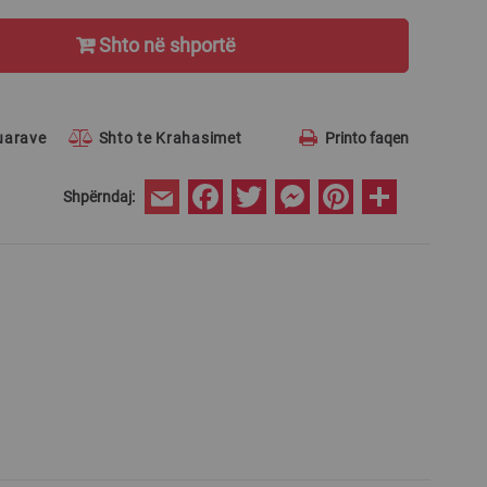
Shto në shportë
ruarave
Shto te Krahasimet
Printo faqen
Facebook
Twitter
Messenger
Pinterest
Share
Shpërndaj:
Email