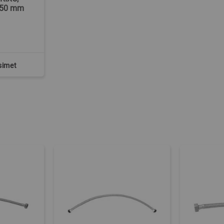
250 mm
simet