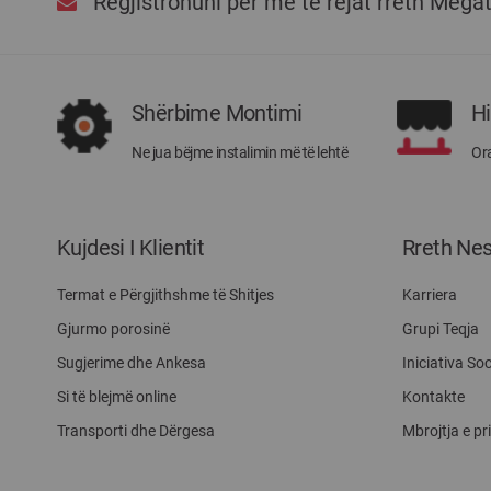
Regjistrohuni për më të rejat rreth Mega
Shërbime Montimi
H
Ne jua bëjme instalimin më të lehtë
Ora
Kujdesi I Klientit
Rreth Ne
Termat e Përgjithshme të Shitjes
Karriera
Gjurmo porosinë
Grupi Teqja
Sugjerime dhe Ankesa
Iniciativa Soc
Si të blejmë online
Kontakte
Transporti dhe Dërgesa
Mbrojtja e pr