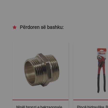
Përdoren së bashku:
Nipël bronzi e hekzagonale,
Pincë hidraulike, 