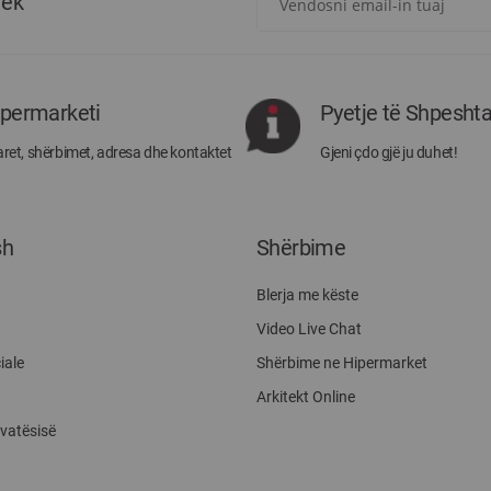
tek
për
më
të
rejat
rreth
ipermarketi
Pyetje të Shpesht
Megatek:
ret, shërbimet, adresa dhe kontaktet
Gjeni çdo gjë ju duhet!
sh
Shërbime
Blerja me këste
Video Live Chat
iale
Shërbime ne Hipermarket
Arkitekt Online
ivatësisë