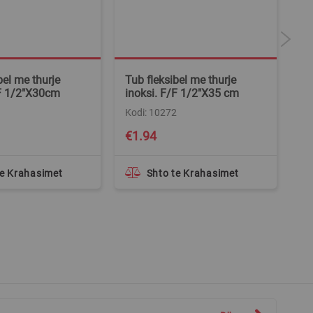
bel me thurje
Tub fleksibel me thurje
Tu
/F 1/2"X30cm
inoksi. F/F 1/2"X35 cm
in
1
Kodi: 10272
Ko
€1.94
€
te Krahasimet
Shto te Krahasimet