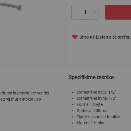
-
+
Shto në Listën e të prefe
Specifikime teknike
Diametri në dalje: 1/2"
erdoren kryesisht per vendet
Diametri në hyrje: 1/2"
e prej thurje inoksi I jep
Forma: I drejte
Gjatësia: 400mm
Tipi: Aksesore hidraulike
Materiali: Inoks