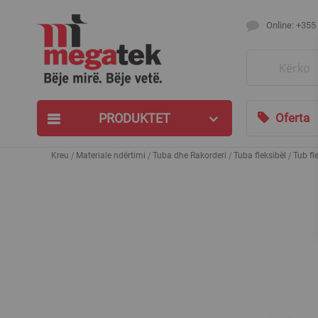
Online: +355
Search
PRODUKTET
Oferta
Kreu
Materiale ndërtimi
Tuba dhe Rakorderi
Tuba fleksibël
Tub fl
Skip
to
the
end
of
the
images
gallery