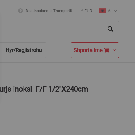
AL
Destinacionet e Transportit
€
EUR
Currency
Language
Search
Shporta ime
Hyr/Regjistrohu
hurje inoksi. F/F 1/2"X240cm