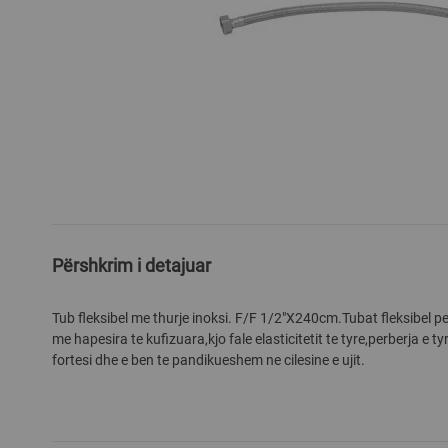
Skip
to
the
Përshkrim i detajuar
beginning
of
Tub fleksibel me thurje inoksi. F/F 1/2"X240cm.Tubat fleksibel p
the
me hapesira te kufizuara,kjo fale elasticitetit te tyre,perberja e tyr
images
fortesi dhe e ben te pandikueshem ne cilesine e ujit.
gallery