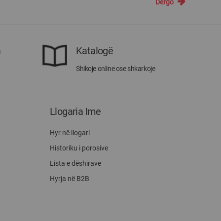
Dërgo
a
Katalogë
Shikoje online ose shkarkoje
Llogaria Ime
Hyr në llogari
Historiku i porosive
Lista e dëshirave
Hyrja në B2B