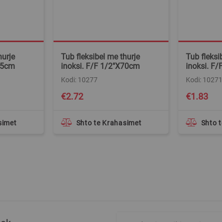
hurje
Tub fleksibel me thurje
Tub fleksi
45cm
inoksi. F/F 1/2"X70cm
inoksi. F
Kodi: 10277
Kodi: 1027
€2.72
€1.83
simet
Shto te Krahasimet
Shto 
Regjistrohuni