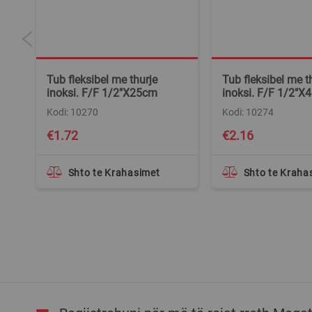
Tub fleksibel me thurje
Tub fleksibel me t
inoksi. F/F 1/2"X25cm
inoksi. F/F 1/2"X
Kodi: 10270
Kodi: 10274
€1.72
€2.16
Shto te Krahasimet
Shto te Kraha