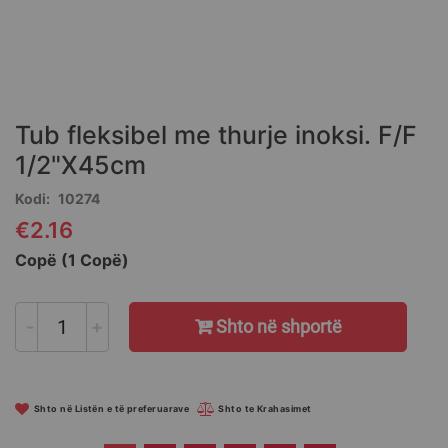
Skip
to
the
Tub fleksibel me thurje inoksi. F/F
beginning
of
1/2"X45cm
the
Kodi
10274
images
gallery
€2.16
Copë (1 Copë)
-
+
Shto në shportë
Shto në Listën e të preferuarave
Shto te Krahasimet