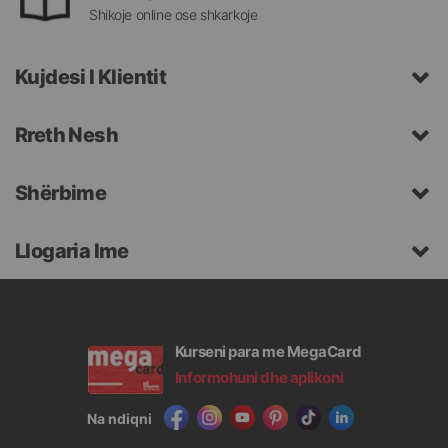
Shikoje online ose shkarkoje
Kujdesi I Klientit
Rreth Nesh
Shërbime
Llogaria Ime
Kurseni para me MegaCard
Informohuni dhe aplikoni
Na ndiqni