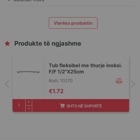
Vlerëso produktin
Produkte të ngjashme
Tub fleksibel me thurje inoksi.
F/F 1/2"X25cm
Kodi: 10270
€1.72
SHTO NË SHPORTË