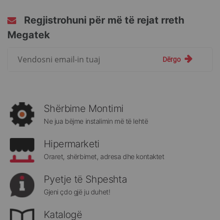
Regjistrohuni për më të rejat rreth
Megatek
Regjistrohuni
Dërgo
për
më
të
rejat
rreth
Shërbime Montimi
Megatek:
Ne jua bëjme instalimin më të lehtë
Hipermarketi
Oraret, shërbimet, adresa dhe kontaktet
Pyetje të Shpeshta
Gjeni çdo gjë ju duhet!
Katalogë