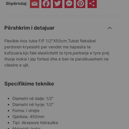
Facebook
Twitter
Messenger
Pinterest
Share
Shpërndaj:
Email
Përshkrim i detajuar
Flexible inox tube F/F 1/2"X50cm.Tubat fleksibel
perdoren kryesisht per vendet me hapesira te
kufizuara,kjo fale elasticitetit te tyre,perberja e tyre prej
thurje inoksi I jep fortesi dhe e ben te pandikueshem ne
cilesine e ujit.
Specifikime teknike
Diametri në dalje: 1/2"
Diametri në hyrje: 1/2"
Forma: I drejte
Gjatësia: 450mm
Tipi: Aksesore hidraulike
Materiali: Inoks