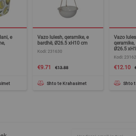
ani, e
Vazo lulesh, qeramike, e
Vazo lules
he,
bardhë, Ø26.5 xH10 cm
qeramike,
Ø26.5 xH
Kodi: 231630
Kodi: 2316
Special
Special
€9.71
€12.10
€13.88
Price
Price
simet
Shto te Krahasimet
Shto 
Regjistrohuni
tek