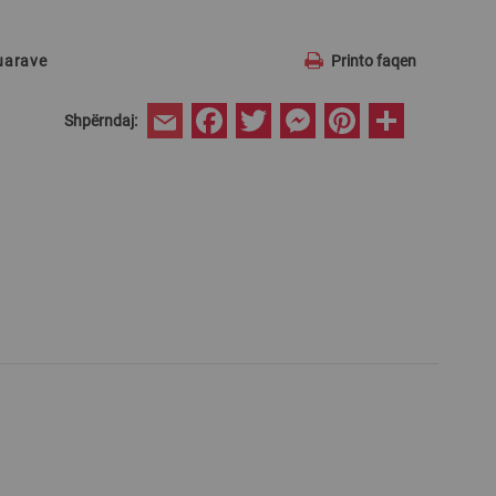
ruarave
Printo faqen
Facebook
Twitter
Messenger
Pinterest
Share
Shpërndaj:
Email