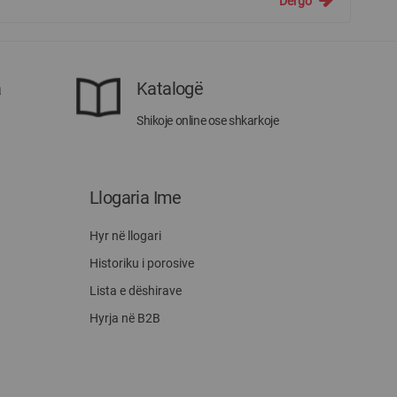
Dërgo
a
Katalogë
Shikoje online ose shkarkoje
Llogaria Ime
Hyr në llogari
Historiku i porosive
Lista e dëshirave
Hyrja në B2B