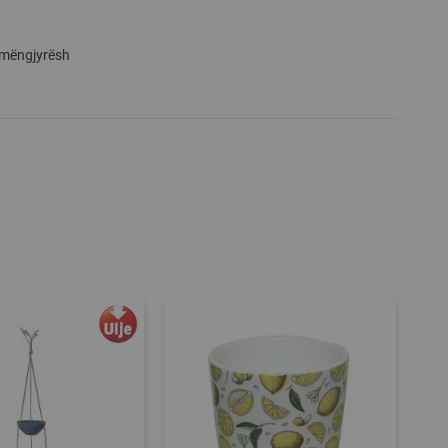
umëngjyrësh