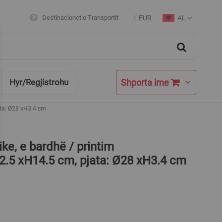
AL
Destinacionet e Transportit
€
EUR
Currency
Language
Search
Shporta ime
Hyr/Regjistrohu
ata: Ø28 xH3.4 cm
ke, e bardhë / printim
2.5 xH14.5 cm, pjata: Ø28 xH3.4 cm