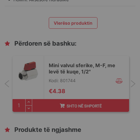
Vlerëso produktin
Përdoren së bashku:
Mini valvul sferike, M-F, me
levë të kuqe, 1/2"
Kodi: 801744
€4.38
SHTO NË SHPORTË
Produkte të ngjashme