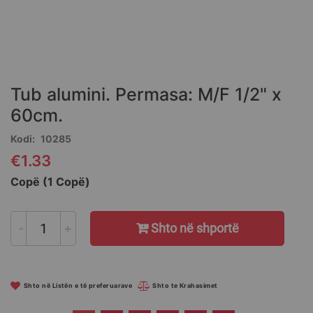
Skip
to
the
Tub alumini. Permasa: M/F 1/2" x
beginning
of
60cm.
the
Kodi
10285
images
gallery
€1.33
Copë (1 Copë)
-
+
Shto në shportë
Shto në Listën e të preferuarave
Shto te Krahasimet