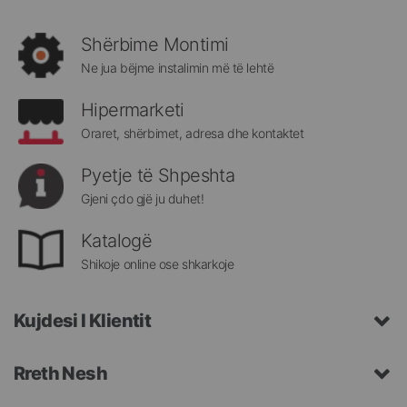
rejat
rreth
Shërbime Montimi
Megatek:
Ne jua bëjme instalimin më të lehtë
Hipermarketi
Oraret, shërbimet, adresa dhe kontaktet
Pyetje të Shpeshta
Gjeni çdo gjë ju duhet!
Katalogë
Shikoje online ose shkarkoje
Kujdesi I Klientit
Rreth Nesh