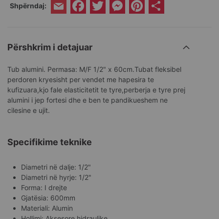
Facebook
Twitter
Messenger
Pinterest
Share
Shpërndaj:
Email
Përshkrim i detajuar
Tub alumini. Permasa: M/F 1/2" x 60cm.Tubat fleksibel
perdoren kryesisht per vendet me hapesira te
kufizuara,kjo fale elasticitetit te tyre,perberja e tyre prej
alumini i jep fortesi dhe e ben te pandikueshem ne
cilesine e ujit.
Specifikime teknike
Diametri në dalje: 1/2"
Diametri në hyrje: 1/2"
Forma: I drejte
Gjatësia: 600mm
Materiali: Alumin
Hollimi: Aksesore hidraulike