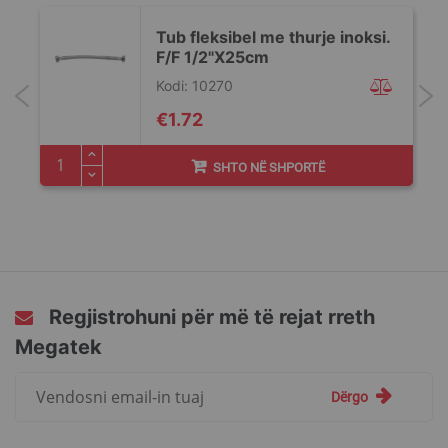
Tub fleksibel me thurje inoksi.
F/F 1/2"X25cm
Kodi: 10270
€1.72
SHTO NË SHPORTË
Regjistrohuni për më të rejat rreth
Megatek
Regjistrohuni
Dërgo
për
më
të